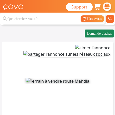
Support
Filtre avancé
Demande d'achat