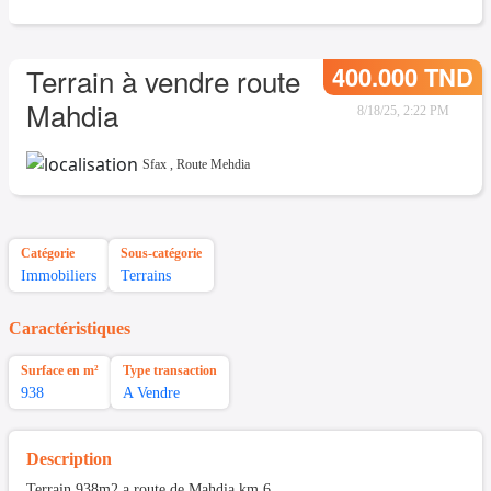
400.000 TND
Terrain à vendre route
Mahdia
8/18/25, 2:22 PM
Sfax
,
Route Mehdia
Catégorie
Sous-catégorie
Immobiliers
Terrains
Caractéristiques
Surface en m²
Type transaction
938
A Vendre
Description
Terrain 938m2 a route de Mahdia km 6.