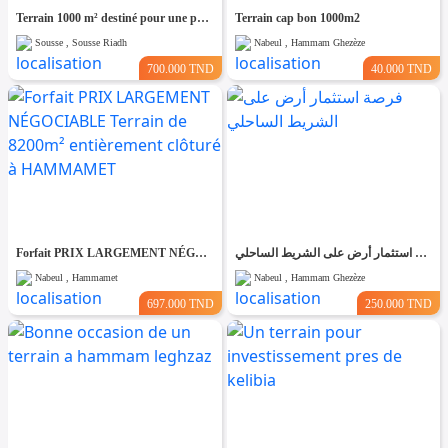
Terrain 1000 m² destiné pour une promotion immobilière à Cité riadh
Terrain cap bon 1000m2
Sousse , Sousse Riadh
Nabeul , Hammam Ghezèze
700.000 TND
40.000 TND
Forfait PRIX LARGEMENT NÉGOCIABLE Terrain de 8200m² entièrement clôturé à HAMMAMET
فرصة استثمار أرض على الشريط الساحلي
Nabeul , Hammamet
Nabeul , Hammam Ghezèze
697.000 TND
250.000 TND