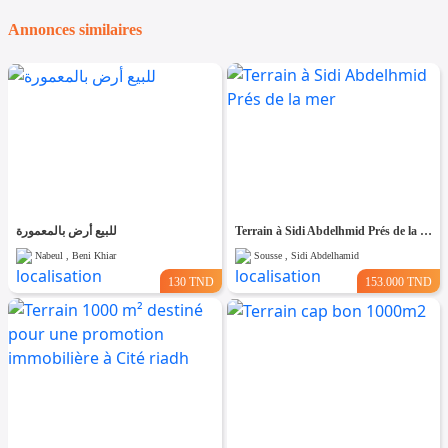
Annonces similaires
للبيع أرض بالمعمورة
Terrain à Sidi Abdelhmid Prés de la mer
Nabeul , Beni Khiar
Sousse , Sidi Abdelhamid
130 TND
153.000 TND