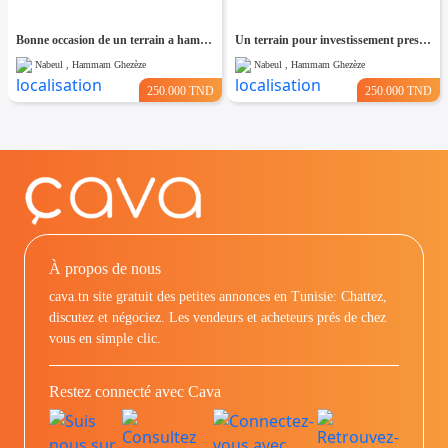
Bonne occasion de un terrain a hammam leghzaz
Un terrain pour investissement pres de kelibia
Nabeul , Hammam Ghezèze
Nabeul , Hammam Ghezèze
250.000 TND
250.000 TND
À propos de nous
cava.tn site gratuit des petites annonces en Tunisie: Chattez,
discutez et négociez. Les vendeurs et acheteurs prés de chez
vous en simple clic.
Restez connecté avec Cava