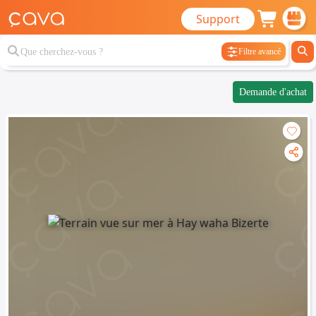
Support
Filtre avancé
Demande d'achat