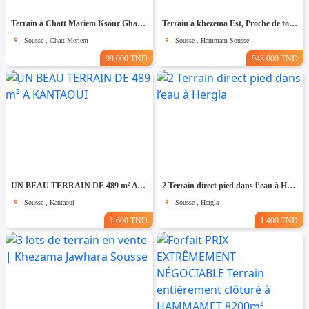
Terrain à Chatt Mariem Ksour Gharnata
Terrain à khezema Est, Proche de toutes Commodités
Sousse , Chatt Meriem
Sousse , Hammam Sousse
99.000 TND
943.000 TND
UN BEAU TERRAIN DE 489 m² A KANTAOUI
2 Terrain direct pied dans l’eau à Hergla
Sousse , Kantaoui
Sousse , Hergla
1.600 TND
1.400 TND