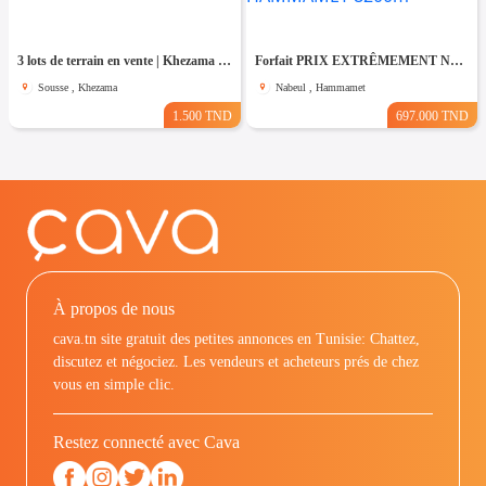
3 lots de terrain en vente | Khezama Jawhara Sousse
Forfait PRIX EXTRÊMEMENT NÉGOCIABLE Terrain entièrement clôturé à HAMMAMET 8200m²
Sousse , Khezama
Nabeul , Hammamet
1.500 TND
697.000 TND
À propos de nous
cava.tn site gratuit des petites annonces en Tunisie: Chattez,
discutez et négociez. Les vendeurs et acheteurs prés de chez
vous en simple clic.
Restez connecté avec Cava