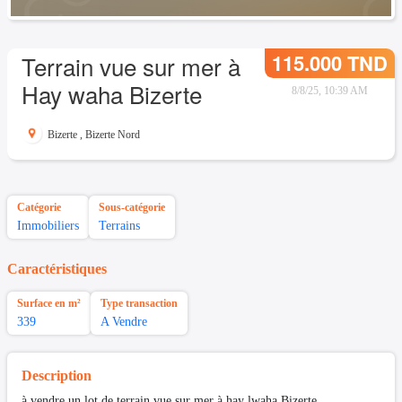
115.000 TND
Terrain vue sur mer à
Hay waha Bizerte
8/8/25, 10:39 AM
Bizerte
,
Bizerte Nord
Catégorie
Sous-catégorie
Immobiliers
Terrains
Caractéristiques
Surface en m²
Type transaction
339
A Vendre
Description
à vendre un lot de terrain vue sur mer à hay lwaha Bizerte