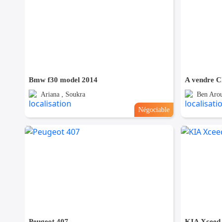
Bmw f30 model 2014
A vendre 
Ariana , Soukra
Ben Arou
Négociable
Peugeot 407
KIA Xceed