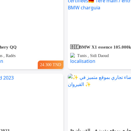
Chery QQ
s , Radès
Tunis , Sidi Daoud
24.300 TND
 2023