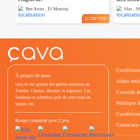
Ben Arous , El Mourouj
Sfax , Sf
22.500 TND
Conditions
À propos de nous
Aidez-moi
cava.tn site gratuit des petites annonces en
Tunisie: Chattez, discutez et négociez. Les
Conseils d
vendeurs et acheteurs prés de chez vous en
Politique d
simple clic.
Conditions
Restez connecté avec Cava
Contactez