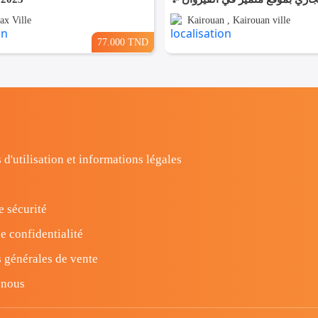
ax Ville
Kairouan , Kairouan ville
77.000 TND
 d'utilisation et informations légales
e sécurité
e confidentialité
 générales de vente
-nous