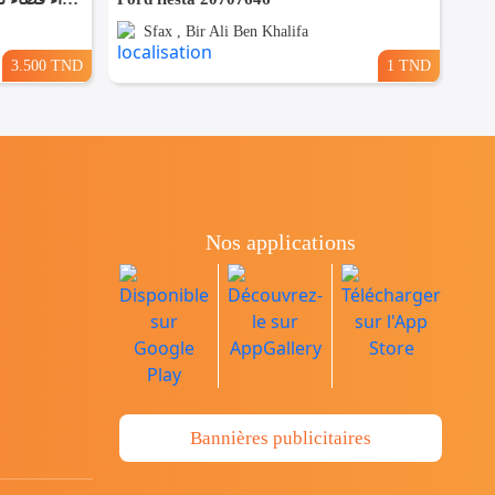
Sfax , Bir Ali Ben Khalifa
3.500 TND
1 TND
Nos applications
Bannières publicitaires