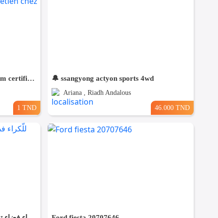
🇧🇪BMW X1 essence 105.000km certifiées🇩🇪 1ere main / entretien chez BMW charguia
🔔 ssangyong actyon sports 4wd
Ariana , Riadh Andalous
1 TND
46.000 TND
✨ للّكراء فضاء تجاري بموقع متميز في القيروان ✨
Ford fiesta 20707646