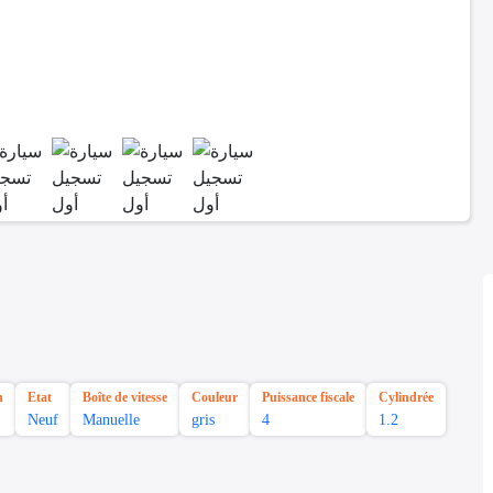
n
Etat
Boîte de vitesse
Couleur
Puissance fiscale
Cylindrée
Neuf
Manuelle
gris
4
1.2