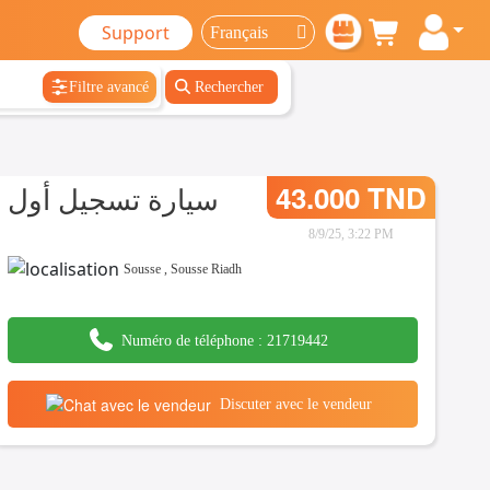
Support
Filtre avancé
Rechercher
سيارة تسجيل أول
43.000 TND
8/9/25, 3:22 PM
Sousse
,
Sousse Riadh
Numéro de téléphone :
21719442
Discuter avec le vendeur