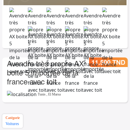
11.500 TND
Avendre très propre AX
boite 5 importée de la
8/11/25, 7:42 PM
france avec toit
Tunis
,
El Marsa
Catégorie
Voitures