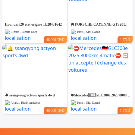
Hyundai i20 etat origine Tl:28431642
🚘 PORSCHE CAYENNE GTS2012 V8 ESSENCE🚘 🔁 on accepte l échange des voitures
Bizerte , Bizerte Nord
Tunis , Sidi Daoud
48.900 TND
1 TND
🔔 ssangyong actyon sports 4wd
⛔️Mercedes🇩🇪GLC300e 2025 8000km 4matic⛔️ 🔁 on accepte l échange des voitures
Ariana , Riadh Andalous
Tunis , Sidi Daoud
46.000 TND
1 TND