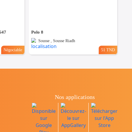
647
Polo 8
Sousse , Sousse Riadh
Négociable
51 TND
Nos applications