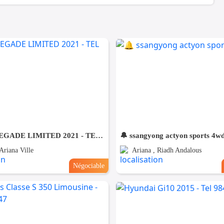
JEEP RENEGADE LIMITED 2021 - TEL 98479647
🔔 ssangyong actyon sports 4w
Ariana Ville
Ariana , Riadh Andalous
Négociable