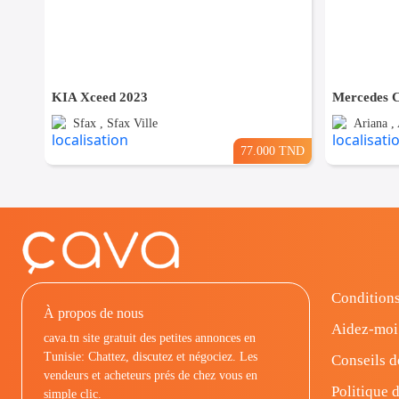
KIA Xceed 2023
Sfax , Sfax Ville
Ariana , 
77.000 TND
Conditions
À propos de nous
Aidez-moi
cava.tn site gratuit des petites annonces en
Tunisie: Chattez, discutez et négociez. Les
Conseils d
vendeurs et acheteurs prés de chez vous en
Politique d
simple clic.