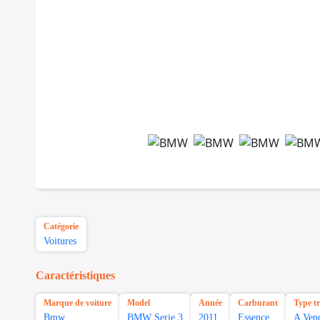
Catégorie
Voitures
Caractéristiques
Marque de voiture
Model
Année
Carburant
Type t
Bmw
BMW Serie 3
2011
Essence
A Ven