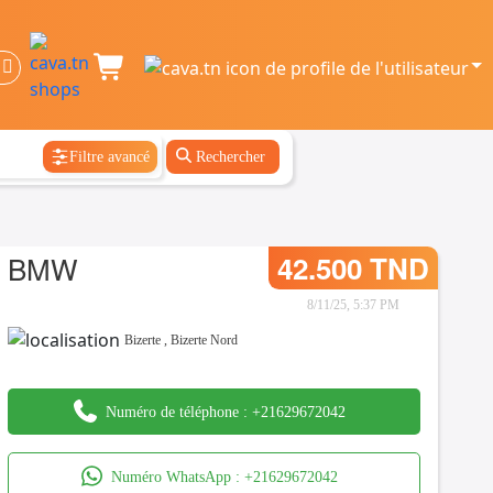
Filtre avancé
Rechercher
BMW
42.500 TND
8/11/25, 5:37 PM
Bizerte
,
Bizerte Nord
Numéro de téléphone :
+21629672042
Numéro WhatsApp :
+21629672042