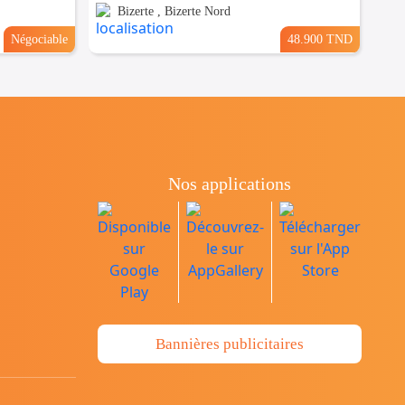
Bizerte , Bizerte Nord
Négociable
48.900 TND
Nos applications
Bannières publicitaires