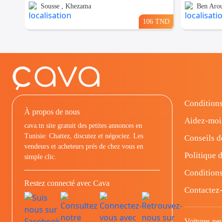
Sousse , Khezama
Ben Arou
106 TND
Conditions
À propos de nous
Aidez-moi
cava.tn site gratuit des petites annonces en
Tunisie: Chattez, discutez et négociez. Les
Conseils d
vendeurs et acheteurs prés de chez vous en
Politique d
simple clic.
Conditions
Restez connecté avec Cava
Contactez
Voitures ne