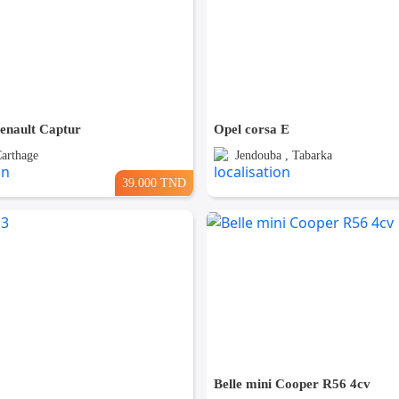
Renault Captur
Opel corsa E
Carthage
Jendouba , Tabarka
39.000 TND
Belle mini Cooper R56 4cv