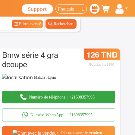
Support
Filtre avancé
Rechercher
Bmw série 4 gra
126 TND
dcoupe
8/20/25, 3:21 PM
Mahdia
,
Eljem
Numéro de téléphone :
+21698357995
Numéro WhatsApp :
+21698357995
Discuter avec le vendeur