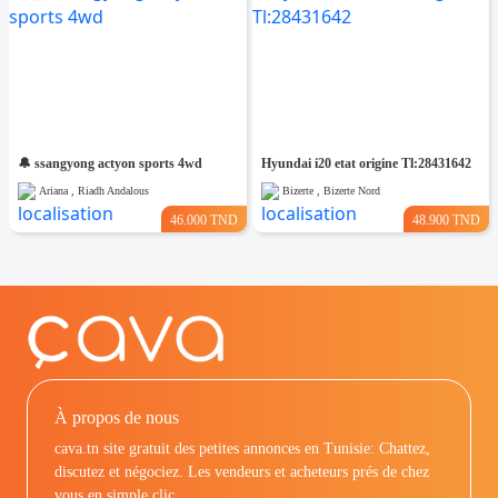
🔔 ssangyong actyon sports 4wd
Hyundai i20 etat origine Tl:28431642
Ariana , Riadh Andalous
Bizerte , Bizerte Nord
46.000 TND
48.900 TND
À propos de nous
cava.tn site gratuit des petites annonces en Tunisie: Chattez,
discutez et négociez. Les vendeurs et acheteurs prés de chez
vous en simple clic.