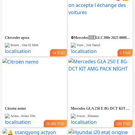
Chevrolet optra
⛔️Mercedes🇩🇪GLC300e 2025 8000km 4matic⛔️ 🔁 on accepte l échange des voitures
Bizerte , Ghar El Melh
Tunis , Sidi Daoud
19 TND
1 TND
Citroën nemo
Mercedes GLA 250 E 8G-DCT KIT AMG PACK NIGHT
Ariana , Ariana Ville
Sousse , Khezama
26.000 TND
106 TND