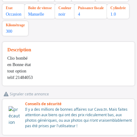
Etat
Boîte de vitesse
Couleur
Puissance fiscale
Cylindrée
Occasion
Manuelle
noir
4
1.0
Kilométrage
300
Description
Clio bombé
en Bonne état
tout option
telif:21484053
Signaler cette annonce
Conseils de sécurité
Il y a des millions de bonnes affaires sur Cava.tn. Mais faites
attention aux biens qui ont des prix ridiculement bas, aux
photos génériques, ou aux photos qui n'ont vraisemblablement
pas été prises par l'utilisateur !