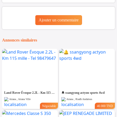
Ajouter un commentaire
Annonces similaires
Land Rover Évoque 2.2L - Km 115 mille - Tel 98479647
🔔 ssangyong actyon sports 4wd
Ariana , Ariana Ville
Ariana , Riadh Andalous
Négociable
46.000 TND