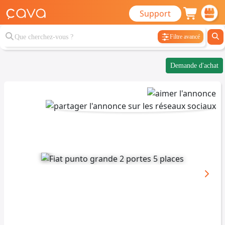
Support
Filtre avancé
Demande d'achat