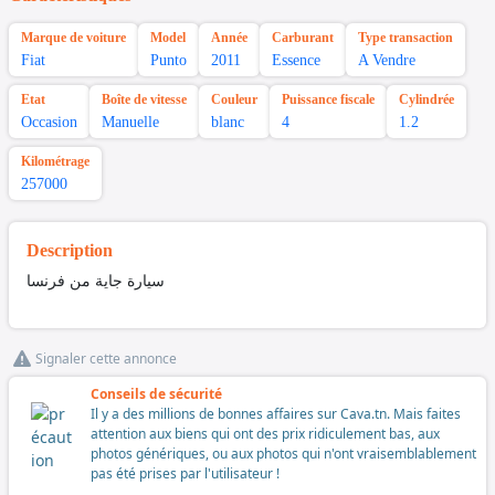
Marque de voiture
Model
Année
Carburant
Type transaction
Fiat
Punto
2011
Essence
A Vendre
Etat
Boîte de vitesse
Couleur
Puissance fiscale
Cylindrée
Occasion
Manuelle
blanc
4
1.2
Kilométrage
257000
Description
سيارة جاية من فرنسا
Signaler cette annonce
Conseils de sécurité
Il y a des millions de bonnes affaires sur Cava.tn. Mais faites
attention aux biens qui ont des prix ridiculement bas, aux
photos génériques, ou aux photos qui n'ont vraisemblablement
pas été prises par l'utilisateur !