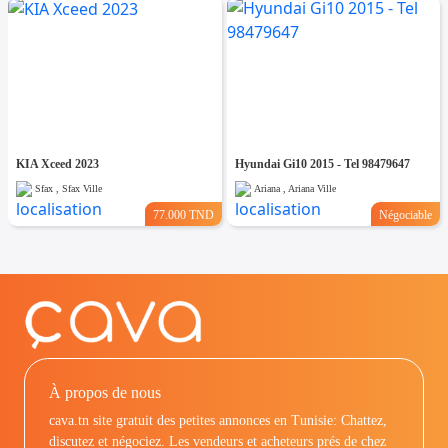
KIA Xceed 2023
Hyundai Gi10 2015 - Tel 98479647
Sfax , Sfax Ville
Ariana , Ariana Ville
77.000 TND
Négociable
À propos de nous
cava.tn site gratuit des petites annonces en Tunisie: Chattez,
discutez et négociez. Les vendeurs et acheteurs prés de chez