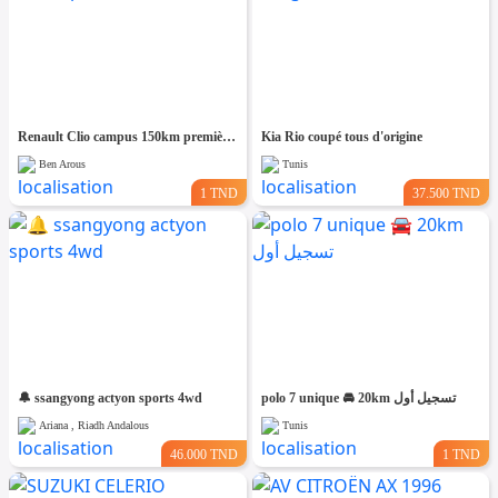
Renault Clio campus 150km première main
Kia Rio coupé tous d'origine
Ben Arous
Tunis
1 TND
37.500 TND
🔔 ssangyong actyon sports 4wd
polo 7 unique 🚘 20km تسجيل أول
Ariana , Riadh Andalous
Tunis
46.000 TND
1 TND