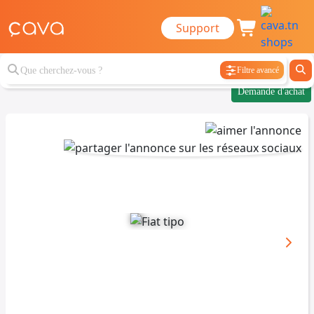
Support
Filtre avancé
Demande d'achat