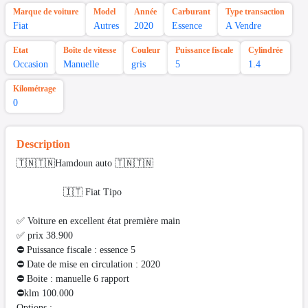
Marque de voiture
Model
Année
Carburant
Type transaction
Fiat
Autres
2020
Essence
A Vendre
Etat
Boîte de vitesse
Couleur
Puissance fiscale
Cylindrée
Occasion
Manuelle
gris
5
1.4
Kilométrage
0
Description
🇹🇳🇹🇳Hamdoun auto 🇹🇳🇹🇳
🇮🇹 Fiat Tipo
✅ Voiture en excellent état première main
✅ prix 38.900
⛔ Puissance fiscale : essence 5
⛔ Date de mise en circulation : 2020
⛔ Boite : manuelle 6 rapport
⛔️klm 100.000
Options :