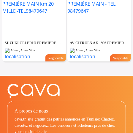
SUZUKI CELERIO PREMIÈRE MAIN km 20 MILLE -TEL98479647
AV CITROËN AX 1996 PREMIÈRE MAIN - TEL 98479647
Ariana , Ariana Ville
Ariana , Ariana Ville
Négociable
Négociable
À propos de nous
cava.tn site gratuit des petites annonces en Tunisie: Chattez,
discutez et négociez. Les vendeurs et acheteurs prés de chez
vous en simple clic.