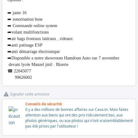
➡️ jante 16
➡️ sonorisation bose
➡️ Commande online system
➡️volant multifonctions
➡️air bags frontaux latéraux , rideaux
➡️anti patinage ESP
➡️anti démarrage électronique
➡️Disponible a notre showroom Hamdoun Auto rue 7 novembre
devant lycée Manzel jmil . Bizerte
☎ 22045077
99626002
Signaler cette annonce
Conseils de sécurité
Il y a des millions de bonnes affaires sur Cava.tn. Mais faites
attention aux biens qui ont des prix ridiculement bas, aux
photos génériques, ou aux photos qui n'ont vraisemblablement
pas été prises par l'utilisateur !