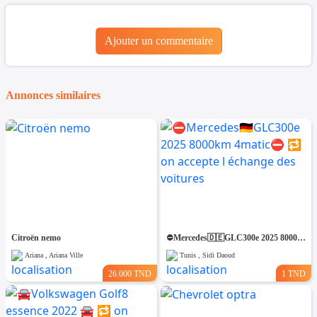
Ajouter un commentaire
Annonces similaires
Citroën nemo
⛔️Mercedes🇩🇪GLC300e 2025 8000km 4matic⛔️ 🔁 on accepte l échange des voitures
Ariana , Ariana Ville
Tunis , Sidi Daoud
26.000 TND
1 TND