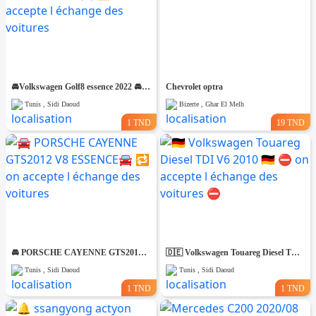
🚘Volkswagen Golf8 essence 2022 🚘 🔁 on accepte l échange des voitures
Chevrolet optra
Tunis , Sidi Daoud
Bizerte , Ghar El Melh
1 TND
19 TND
🚘 PORSCHE CAYENNE GTS2012 V8 ESSENCE🚘 🔁 on accepte l échange des voitures
🇩🇪 Volkswagen Touareg Diesel TDI V6 2010 🇩🇪 ⛔️ on accepte l échange des voitures ⛔️
Tunis , Sidi Daoud
Tunis , Sidi Daoud
1 TND
1 TND