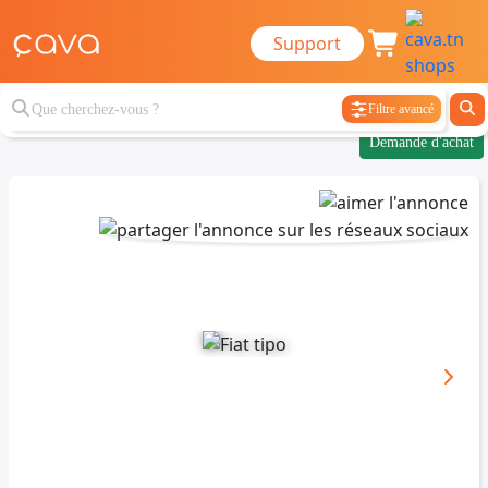
Support
Filtre avancé
Demande d'achat