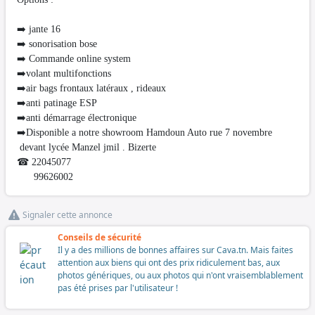
➡️ jante 16
➡️ sonorisation bose
➡️ Commande online system
➡️volant multifonctions
➡️air bags frontaux latéraux , rideaux
➡️anti patinage ESP
➡️anti démarrage électronique
➡️Disponible a notre showroom Hamdoun Auto rue 7 novembre
devant lycée Manzel jmil . Bizerte
☎ 22045077
99626002
Signaler cette annonce
Conseils de sécurité
Il y a des millions de bonnes affaires sur Cava.tn. Mais faites
attention aux biens qui ont des prix ridiculement bas, aux
photos génériques, ou aux photos qui n'ont vraisemblablement
pas été prises par l'utilisateur !