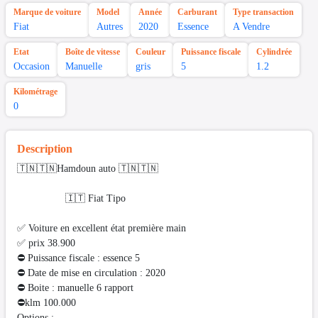
Marque de voiture
Model
Année
Carburant
Type transaction
Fiat
Autres
2020
Essence
A Vendre
Etat
Boîte de vitesse
Couleur
Puissance fiscale
Cylindrée
Occasion
Manuelle
gris
5
1.2
Kilométrage
0
Description
🇹🇳🇹🇳Hamdoun auto 🇹🇳🇹🇳
🇮🇹 Fiat Tipo
✅ Voiture en excellent état première main
✅ prix 38.900
⛔ Puissance fiscale : essence 5
⛔ Date de mise en circulation : 2020
⛔ Boite : manuelle 6 rapport
⛔️klm 100.000
Options :