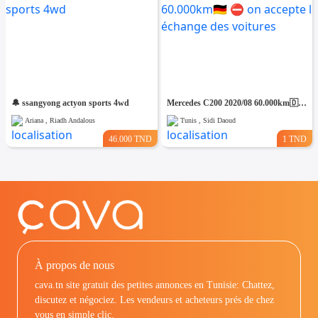
🔔 ssangyong actyon sports 4wd
Mercedes C200 2020/08 60.000km🇩🇪 ⛔️ on accepte l échange des voitures
Ariana , Riadh Andalous
Tunis , Sidi Daoud
46.000 TND
1 TND
À propos de nous
cava.tn site gratuit des petites annonces en Tunisie: Chattez,
discutez et négociez. Les vendeurs et acheteurs prés de chez
vous en simple clic.