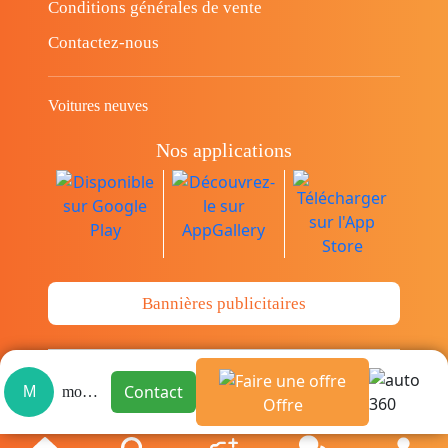
Conditions générales de vente
Contactez-nous
Voitures neuves
Nos applications
Bannières publicitaires
© Copyright 2014-2026 Cava.tn Limited Tous
Contact
M
mourad
les droits sont réservés.
Offre