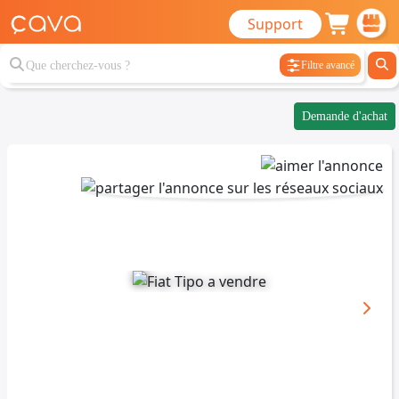
Support
Filtre avancé
Demande d'achat