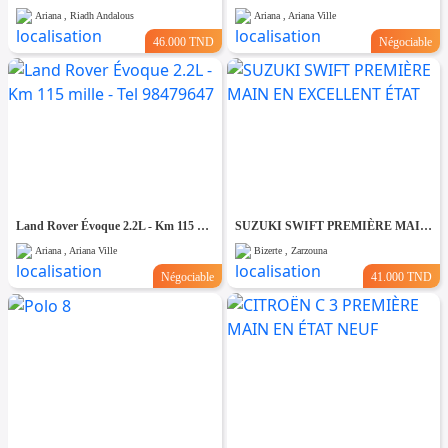
Ariana , Riadh Andalous
Ariana , Ariana Ville
46.000 TND
Négociable
Land Rover Évoque 2.2L - Km 115 mille - Tel 98479647
SUZUKI SWIFT PREMIÈRE MAIN EN EXCELLENT ÉTAT
Ariana , Ariana Ville
Bizerte , Zarzouna
Négociable
41.000 TND