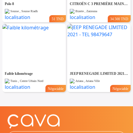
Polo 8
CITROËN C 3 PREMIÈRE MAIN EN ÉTAT NEUF
Sousse , Sousse Riadh
Bizerte , Zarzouna
51 TND
34.500 TND
Faible kilométrage
JEEP RENEGADE LIMITED 2021 - TEL 98479647
Tunis , Centre Urbain Nord
Ariana , Ariana Ville
Négociable
Négociable