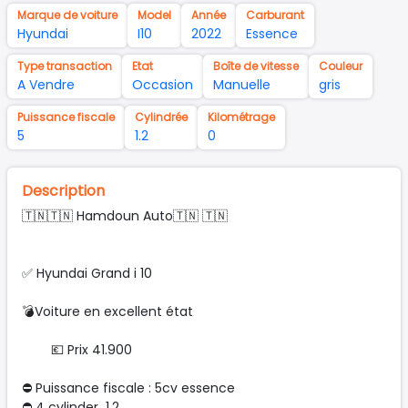
Marque de voiture
Model
Année
Carburant
Hyundai
I10
2022
Essence
Type transaction
Etat
Boîte de vitesse
Couleur
A Vendre
Occasion
Manuelle
gris
Puissance fiscale
Cylindrée
Kilométrage
5
1.2
0
Description
🇹🇳🇹🇳 Hamdoun Auto🇹🇳 🇹🇳
✅ Hyundai Grand i 10
💣Voiture en excellent état
💶 Prix 41.900
⛔ Puissance fiscale : 5cv essence
⛔️ 4 cylinder 1.2