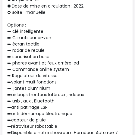
⛔ Date de mise en circulation : 2022
⛔ Boite : manuelle
Options :
➡️ clé intelligente
➡️ Climatiseur bi-zon
➡️ écran tactile
➡️ radar de recule
➡️ sonorisation bose
➡️ phares avant et feux arrière led
➡️ Commande online system
➡ Regulateur de vitesse
➡️volant multifonctions
➡️ jantes aluminium
➡️air bags frontaux latéraux , rideaux
➡️ usb , aux , Bluetooth
➡️anti patinage ESP
➡️anti démarrage électronique
➡️capteur de pluie
➡️rétroviseur rabattable
➡️Disponible a notre showroom Hamdoun Auto rue 7