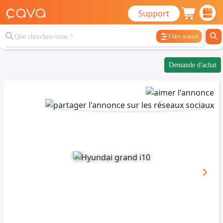
Support
Filtre avancé
Demande d'achat