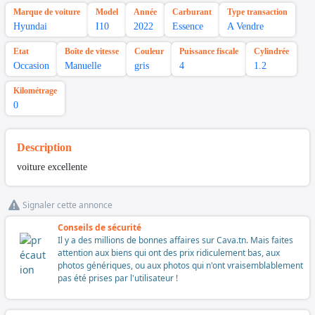
Marque de voiture
Model
Année
Carburant
Type transaction
Hyundai
I10
2022
Essence
A Vendre
Etat
Boîte de vitesse
Couleur
Puissance fiscale
Cylindrée
Occasion
Manuelle
gris
4
1.2
Kilométrage
0
Description
voiture excellente
Signaler cette annonce
Conseils de sécurité
Il y a des millions de bonnes affaires sur Cava.tn. Mais faites
attention aux biens qui ont des prix ridiculement bas, aux
photos génériques, ou aux photos qui n'ont vraisemblablement
pas été prises par l'utilisateur !