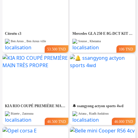
Citroën c3
Mercedes GLA 250 E 8G-DCT KIT AMG PACK NIGHT
Ben Arous , Ben Arous ville
Sousse , Khezama
53.500 TND
106 TND
KIA RIO COUPÉ PREMIÈRE MAIN TRÈS PROPRE
🔔 ssangyong actyon sports 4wd
Bizerte , Zarzouna
Ariana , Riadh Andalous
46.500 TND
46.000 TND