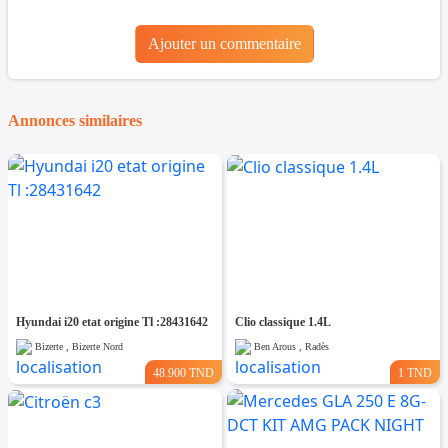
Ajouter un commentaire
Annonces similaires
Hyundai i20 etat origine Tl :28431642
Clio classique 1.4L
Bizerte , Bizerte Nord
Ben Arous , Radès
48.900 TND
1 TND