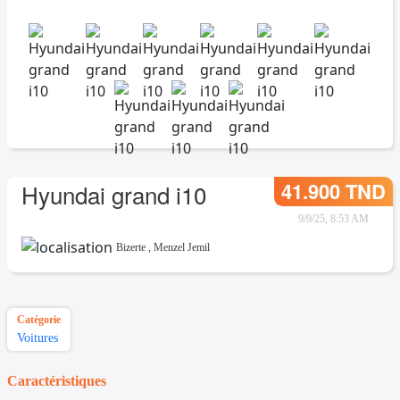
41.900 TND
Hyundai grand i10
9/9/25, 8:53 AM
Bizerte
,
Menzel Jemil
Catégorie
Voitures
Caractéristiques