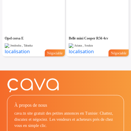
Opel corsa E
Belle mini Cooper R56 4cv
Jendouba , Tabarka
Ariana , Soukra
Négociable
Négociable
À propos de nous
cava.tn site gratuit des petites annonces en Tunisie: Chattez,
discutez et négociez. Les vendeurs et acheteurs prés de chez
vous en simple clic.