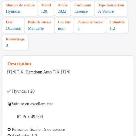
Marque de voiture
Model
Année
Carburant
Type transaction
Hyundai
I20
2022
Essence
A Vendre
Etat
Boîte de vitesse
Couleur
Puissance fiscale
Cylindrée
Occasion
Manuelle
noir
5
1.2
Kilométrage
0
Description
🇹🇳🇹🇳 Hamdoun Auto🇹🇳 🇹🇳
✅ Hyundai i 20
💣Voiture en excellent état
💶 Prix 49.900
⛔ Puissance fiscale : 5 cv essence
⛔️ 4 cylinder 1.2