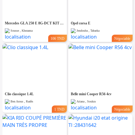
Mercedes GLA 250 E 8G-DCT KIT AMG PACK NIGHT
Opel corsa E
Sousse , Khezama
Jendouba , Tabarka
106 TND
Négociable
Clio classique 1.4L
Belle mini Cooper R56 4cv
Ben Arous , Radès
Ariana , Soukra
1 TND
Négociable