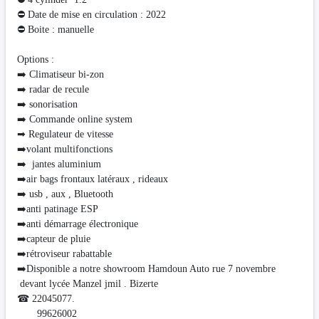
⛔ Date de mise en circulation : 2022
⛔ Boite : manuelle
Options :
➡️ Climatiseur bi-zon
➡️ radar de recule
➡️ sonorisation
➡️ Commande online system
➡ Regulateur de vitesse
➡️volant multifonctions
➡️ jantes aluminium
➡️air bags frontaux latéraux , rideaux
➡️ usb , aux , Bluetooth
➡️anti patinage ESP
➡️anti démarrage électronique
➡️capteur de pluie
➡️rétroviseur rabattable
➡️Disponible a notre showroom Hamdoun Auto rue 7 novembre
devant lycée Manzel jmil . Bizerte
☎ 22045077.
99626002