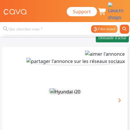
Support
Filtre avancé
Demande d'achat