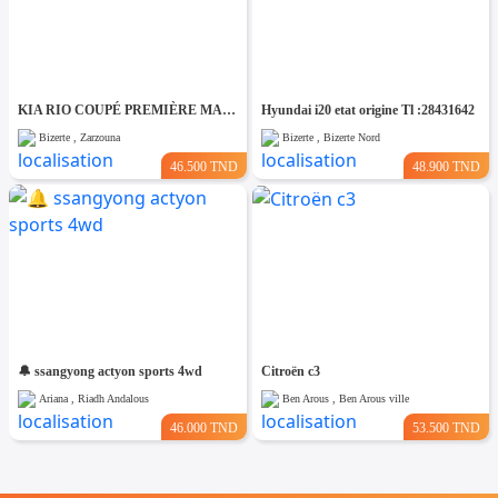
KIA RIO COUPÉ PREMIÈRE MAIN TRÈS PROPRE
Hyundai i20 etat origine Tl :28431642
Bizerte , Zarzouna
Bizerte , Bizerte Nord
46.500 TND
48.900 TND
🔔 ssangyong actyon sports 4wd
Citroën c3
Ariana , Riadh Andalous
Ben Arous , Ben Arous ville
46.000 TND
53.500 TND