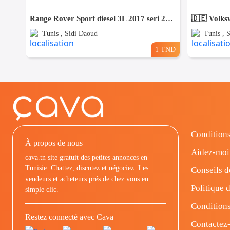
Range Rover Sport diesel 3L 2017 seri 258⛔️ ✨️On accepte l'échange des voitures
Tunis , Sidi Daoud
Tunis , 
1 TND
Conditions
À propos de nous
Aidez-moi
cava.tn site gratuit des petites annonces en
Tunisie: Chattez, discutez et négociez. Les
Conseils d
vendeurs et acheteurs prés de chez vous en
Politique d
simple clic.
Conditions
Restez connecté avec Cava
Contactez