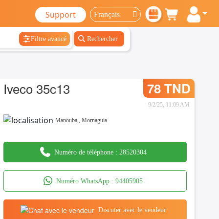
Support
Filtre avancé
Rechercher
Iveco 35c13
78 TND
9/2/25, 11:09 AM
Manouba
,
Mornaguia
Numéro de téléphone :
28520304
Numéro WhatsApp :
94405905
Discuter avec le vendeur