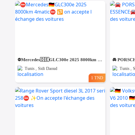
⛔️Mercedes🇩🇪GLC300e 2025 8000km 4matic⛔️ 🔁 on accepte l échange des voitures
Tunis , Sidi Daoud
Tunis , 
1 TND