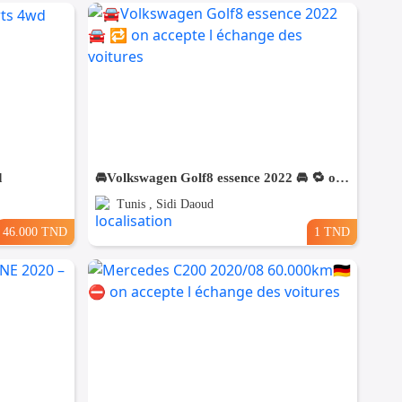
d
🚘Volkswagen Golf8 essence 2022 🚘 🔁 on accepte l échange des voitures
Tunis , Sidi Daoud
46.000 TND
1 TND