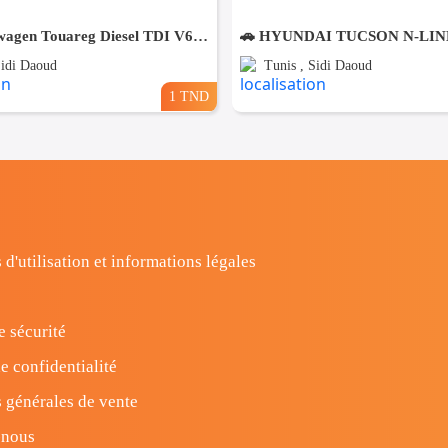
🇩🇪 Volkswagen Touareg Diesel TDI V6 2010 🇩🇪 ⛔️ on accepte l échange des voitures ⛔️
Sidi Daoud
Tunis , Sidi Daoud
1 TND
 d'utilisation et informations légales
e sécurité
e confidentialité
 générales de vente
-nous