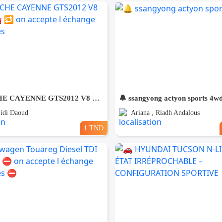
🚘 PORSCHE CAYENNE GTS2012 V8 ESSENCE🚘 🔁 on accepte l échange des voitures
🔔 ssangyong actyon sports 4w
Sidi Daoud
Ariana , Riadh Andalous
1 TND