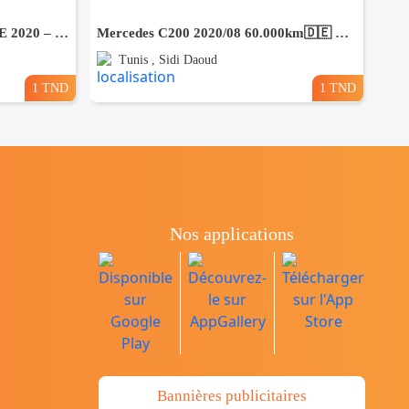
🚗 HYUNDAI TUCSON N-LINE 2020 – ÉTAT IRRÉPROCHABLE – CONFIGURATION SPORTIVE
Mercedes C200 2020/08 60.000km🇩🇪 ⛔️ on accepte l échange des voitures
Tunis , Sidi Daoud
1 TND
1 TND
Nos applications
Bannières publicitaires