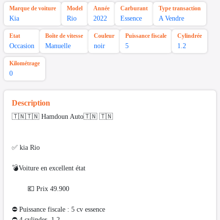
Marque de voiture
Model
Année
Carburant
Type transaction
Kia
Rio
2022
Essence
A Vendre
Etat
Boîte de vitesse
Couleur
Puissance fiscale
Cylindrée
Occasion
Manuelle
noir
5
1.2
Kilométrage
0
Description
🇹🇳🇹🇳 Hamdoun Auto🇹🇳 🇹🇳
✅ kia Rio
💣Voiture en excellent état
💶 Prix 49.900
⛔ Puissance fiscale : 5 cv essence
⛔️ 4 cylinder 1.2