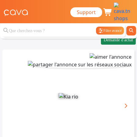
Support
Filtre avancé
Demande d'achat