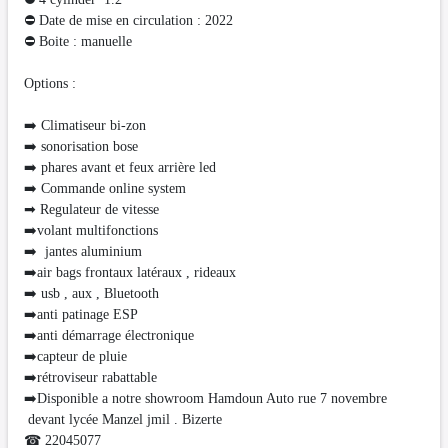
⛔ Date de mise en circulation : 2022
⛔ Boite : manuelle
Options :
➡️ Climatiseur bi-zon
➡️ sonorisation bose
➡️ phares avant et feux arrière led
➡️ Commande online system
➡ Regulateur de vitesse
➡️volant multifonctions
➡️ jantes aluminium
➡️air bags frontaux latéraux , rideaux
➡️ usb , aux , Bluetooth
➡️anti patinage ESP
➡️anti démarrage électronique
➡️capteur de pluie
➡️rétroviseur rabattable
➡️Disponible a notre showroom Hamdoun Auto rue 7 novembre
devant lycée Manzel jmil . Bizerte
☎ 22045077