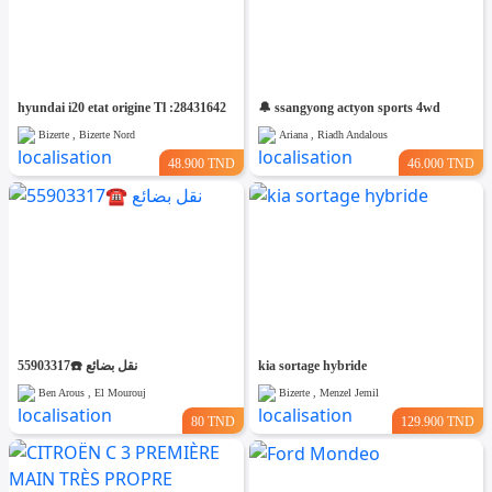
hyundai i20 etat origine Tl :28431642
🔔 ssangyong actyon sports 4wd
Bizerte , Bizerte Nord
Ariana , Riadh Andalous
48.900 TND
46.000 TND
نقل بضائع ☎️55903317
kia sortage hybride
Ben Arous , El Mourouj
Bizerte , Menzel Jemil
80 TND
129.900 TND