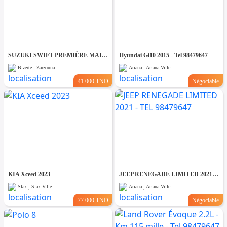
SUZUKI SWIFT PREMIÈRE MAIN EN EXCELLENT ÉTAT
Hyundai Gi10 2015 - Tel 98479647
Bizerte , Zarzouna
Ariana , Ariana Ville
41.000 TND
Négociable
KIA Xceed 2023
JEEP RENEGADE LIMITED 2021 - TEL 98479647
Sfax , Sfax Ville
Ariana , Ariana Ville
77.000 TND
Négociable