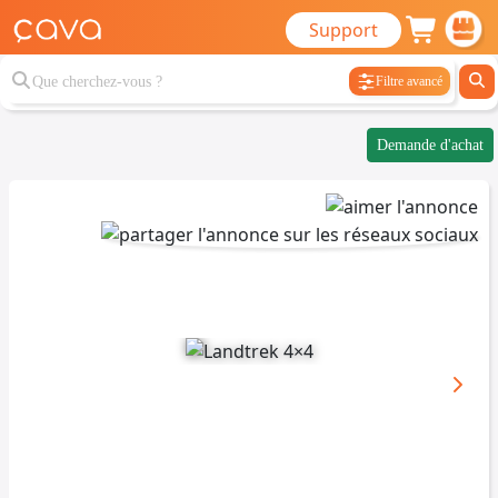
Support
Filtre avancé
Demande d'achat