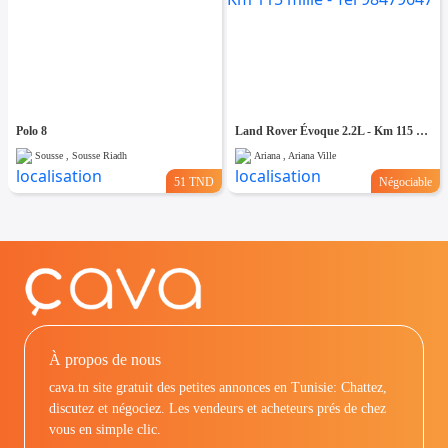
Polo 8
Land Rover Évoque 2.2L - Km 115 mille - Tel 98479647
Sousse , Sousse Riadh
Ariana , Ariana Ville
51 TND
Négociable
À propos de nous
cava.tn site gratuit des petites annonces en Tunisie: Chattez,
discutez et négociez. Les vendeurs et acheteurs prés de chez
vous en simple clic.