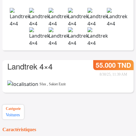
55.000 TND
Landtrek 4×4
8/30/25, 11:39 AM
Sfax
,
Sakiet Ezzit
Catégorie
Voitures
Caractéristiques