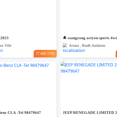
 2023
🔔 ssangyong actyon sports 4w
ax Ville
Ariana , Riadh Andalous
77.000 TND
enz CLA -Tel 98479647