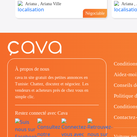
Ariana , Ariana Ville
Ariana , 
Négociable
Conditions
À propos de nous
Aidez-moi
cava.tn site gratuit des petites annonces en
Tunisie: Chattez, discutez et négociez. Les
Conseils d
vendeurs et acheteurs prés de chez vous en
Politique d
simple clic.
Conditions
Restez connecté avec Cava
Contactez
Voitures ne