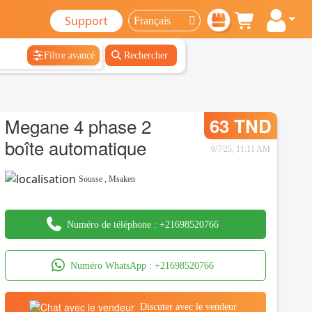
Support
Filtre avancé
Rechercher
Megane 4 phase 2
63 TND
boîte automatique
9/7/25, 11:11 AM
Sousse
,
Msaken
Numéro de téléphone :
+21698520766
Numéro WhatsApp :
+21698520766
Discuter avec le vendeur