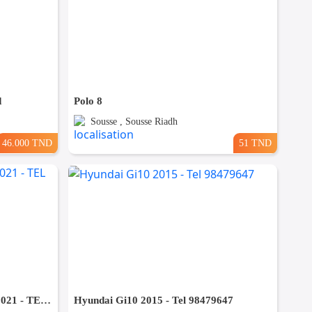
d
Polo 8
Sousse , Sousse Riadh
46.000 TND
51 TND
JEEP RENEGADE LIMITED 2021 - TEL 98479647
Hyundai Gi10 2015 - Tel 98479647