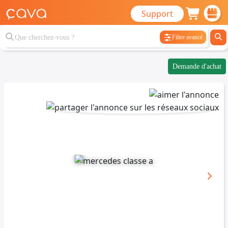
Support
Filtre avancé
Demande d'achat