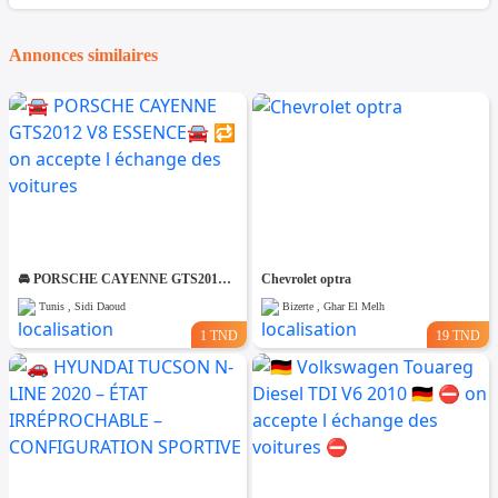
Annonces similaires
🚘 PORSCHE CAYENNE GTS2012 V8 ESSENCE🚘 🔁 on accepte l échange des voitures
Chevrolet optra
Tunis , Sidi Daoud
Bizerte , Ghar El Melh
1 TND
19 TND