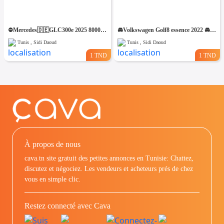
⛔️Mercedes🇩🇪GLC300e 2025 8000km 4matic⛔️ 🔁 on accepte l échange des voitures
🚘Volkswagen Golf8 essence 2022 🚘 🔁 on accepte l échange des voitures
Tunis , Sidi Daoud
Tunis , Sidi Daoud
1 TND
1 TND
À propos de nous
cava.tn site gratuit des petites annonces en Tunisie: Chattez,
discutez et négociez. Les vendeurs et acheteurs prés de chez
vous en simple clic.
Restez connecté avec Cava