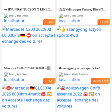
🚗 HYUNDAI TUCSON N-LINE 2020 – ÉTAT IRRÉPROCHABLE – CONFIGURATION SPORTIVE
🇩🇪 Volkswagen Touareg Diesel TDI V6 2010 🇩🇪 ⛔️ on accepte l échange des voitures ⛔️
Tunis , Sidi Daoud
Tunis , Sidi Daoud
1 TND
1 TND
Mercedes C200 2020/08 60.000km🇩🇪 ⛔️ on accepte l échange des voitures
🔔 ssangyong actyon sports 4wd
Tunis , Sidi Daoud
Ariana , Riadh Andalous
1 TND
46.000 TND