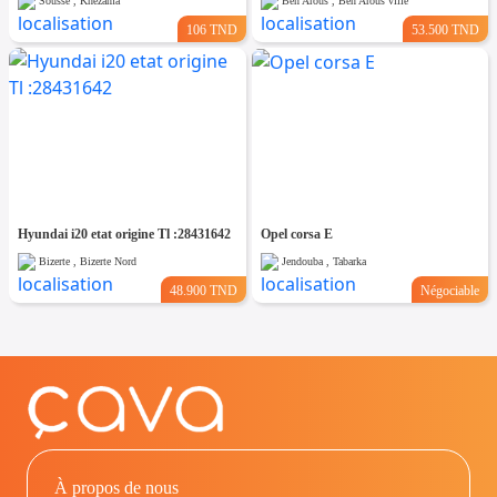
Sousse , Khezama
Ben Arous , Ben Arous ville
106 TND
53.500 TND
Hyundai i20 etat origine Tl :28431642
Opel corsa E
Bizerte , Bizerte Nord
Jendouba , Tabarka
48.900 TND
Négociable
À propos de nous