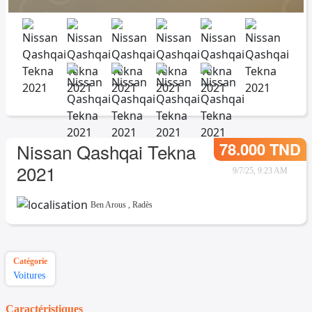
78.000 TND
Nissan Qashqai Tekna
2021
9/7/25, 9:23 AM
Ben Arous
,
Radès
Catégorie
Voitures
Caractéristiques