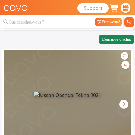
Support
Filtre avancé
Demande d'achat