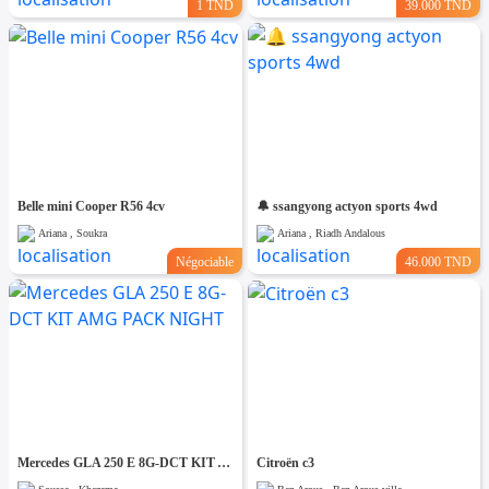
1 TND
39.000 TND
Belle mini Cooper R56 4cv
🔔 ssangyong actyon sports 4wd
Ariana , Soukra
Ariana , Riadh Andalous
Négociable
46.000 TND
Mercedes GLA 250 E 8G-DCT KIT AMG PACK NIGHT
Citroën c3