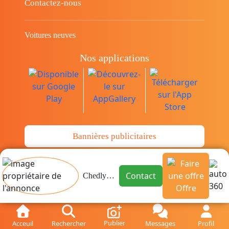
Contactez-nous
Voitures neuves
Nos applications
Bannières publicitaires
© Copyright 2014-2026 Cava.tn Limited Tous
Contact
Chedly Mongalgi
les droits sont réservés.
Offre
Publier
Acceuil
Rechercher
Messages
Profil