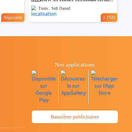
Tunis , Sidi Daoud
Négociable
1 TND
Nos applications
Bannières publicitaires