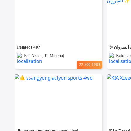
Peugeot 407
Ben Arous , El Mourouj
Kairouan
22.500 TND
🔔 ssangyong actyon sports 4wd
KIA Xceed