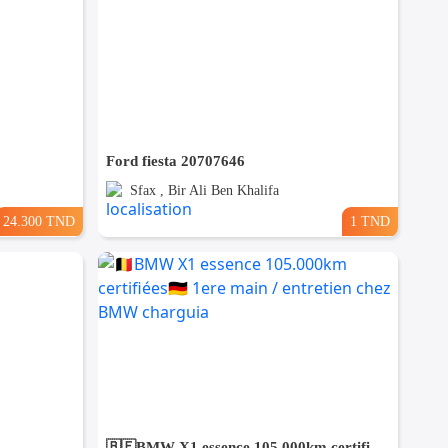
Ford fiesta 20707646
Sfax , Bir Ali Ben Khalifa
24.300 TND
1 TND
🇧🇪BMW X1 essence 105.000km certifiées🇩🇪 1ere main / entretien chez BMW charguia