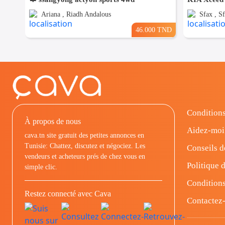
Ariana , Riadh Andalous
Sfax , Sf
46.000 TND
Conditions
À propos de nous
Aidez-moi
cava.tn site gratuit des petites annonces en
Tunisie: Chattez, discutez et négociez. Les
Conseils d
vendeurs et acheteurs prés de chez vous en
Politique d
simple clic.
Conditions
Restez connecté avec Cava
Contactez