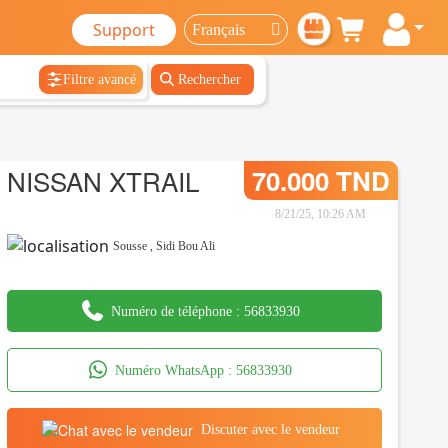
Support
Filtre avancé
Rechercher
NISSAN XTRAIL
70.000 TND
8/21/25, 10:26 AM
Sousse
,
Sidi Bou Ali
Numéro de téléphone :
56833930
Numéro WhatsApp :
56833930
Discuter avec le vendeur