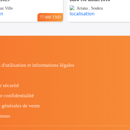
ax Ville
Ariana , Soukra
77.000 TND
 d'utilisation et informations légales
e sécurité
e confidentialité
 générales de vente
-nous