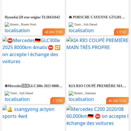
Hyundai i20 etat origine Tl:28431642
🚘 PORSCHE CAYENNE GTS2012 V8 ESSENCE🚘 🔁 on accepte l échange des voitures
Bizerte , Bizerte Nord
Tunis , Sidi Daoud
48.900 TND
1 TND
⛔️Mercedes🇩🇪GLC300e 2025 8000km 4matic⛔️ 🔁 on accepte l échange des voitures
KIA RIO COUPÉ PREMIÈRE MAIN TRÈS PROPRE
Tunis , Sidi Daoud
Bizerte , Zarzouna
1 TND
46.500 TND