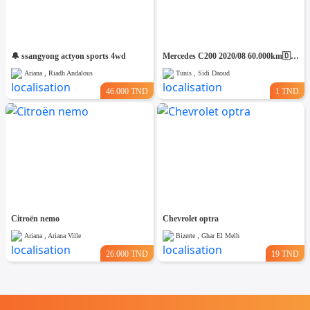
🔔 ssangyong actyon sports 4wd
Mercedes C200 2020/08 60.000km🇩🇪 ⛔️ on accepte l échange des voitures
Ariana , Riadh Andalous
Tunis , Sidi Daoud
46.000 TND
1 TND
Citroën nemo
Chevrolet optra
Ariana , Ariana Ville
Bizerte , Ghar El Melh
26.000 TND
19 TND