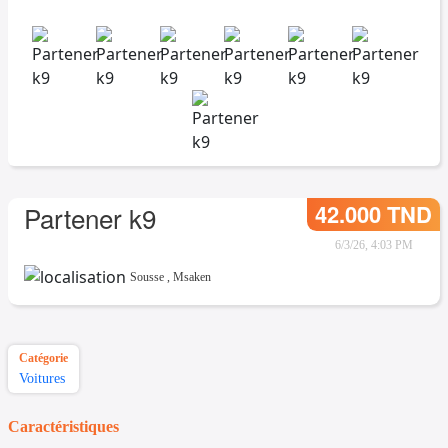
42.000 TND
Partener k9
6/3/26, 4:03 PM
Sousse
,
Msaken
Catégorie
Voitures
Caractéristiques