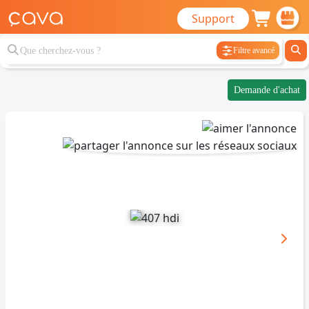
Support
Filtre avancé
Demande d'achat