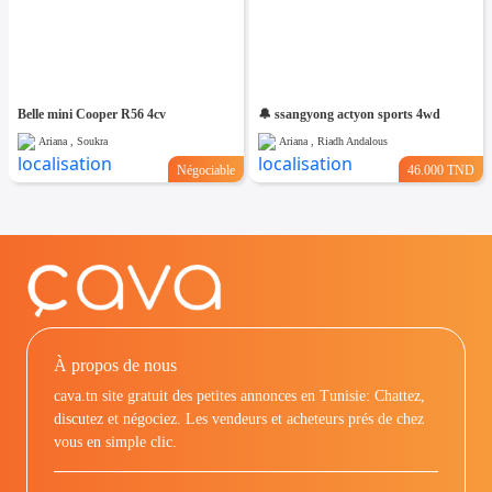
Belle mini Cooper R56 4cv
🔔 ssangyong actyon sports 4wd
Ariana , Soukra
Ariana , Riadh Andalous
Négociable
46.000 TND
À propos de nous
cava.tn site gratuit des petites annonces en Tunisie: Chattez,
discutez et négociez. Les vendeurs et acheteurs prés de chez
vous en simple clic.