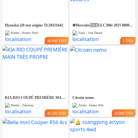
Hyundai i20 etat origine Tl:28431642
⛔️Mercedes🇩🇪GLC300e 2025 8000km 4matic⛔️ 🔁 on accepte l échange des voitures
Bizerte , Bizerte Nord
Tunis , Sidi Daoud
48.900 TND
1 TND
KIA RIO COUPÉ PREMIÈRE MAIN TRÈS PROPRE
Citroën nemo
Bizerte , Zarzouna
Ariana , Ariana Ville
46.500 TND
26.000 TND