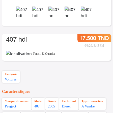
17.500 TND
407 hdi
6/3/26, 3:45 PM
Tunis
,
El Ouardia
Catégorie
Voitures
Caractéristiques
Marque de voiture
Model
Année
Carburant
Type transaction
Peugeot
407
2005
Diesel
A Vendre