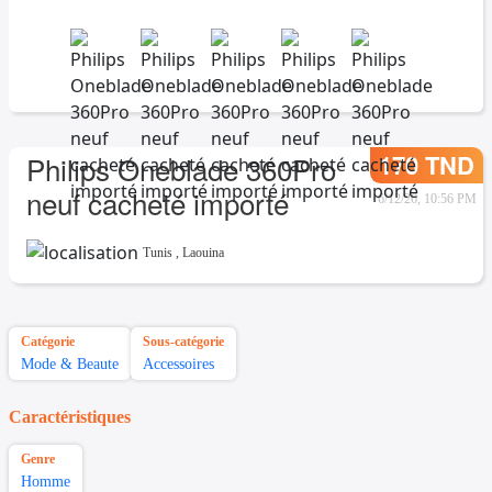
170 TND
Philips Oneblade 360Pro
neuf cacheté importé
6/12/26, 10:56 PM
Tunis
,
Laouina
Catégorie
Sous-catégorie
Mode & Beaute
Accessoires
Caractéristiques
Genre
Homme