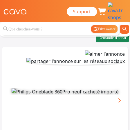
Support
Filtre avancé
Demande d'achat