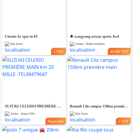
Citroën Ax spot tu 83
🔔 ssangyong actyon sports 4wd
Ben Arous
Ariana , Riadh Andalous
1 TND
46.000 TND
SUZUKI CELERIO PREMIÈRE MAIN km 20 MILLE -TEL98479647
Renault Clio campus 150km première main
Ariana , Ariana Ville
Ben Arous
Négociable
1 TND