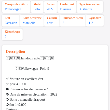
Marque de voiture
Model
Année
Carburant
Type transaction
Volkswagen
Polo
2022
Essence
A Vendre
Etat
Boîte de vitesse
Couleur
Puissance fiscale
Cylindrée
Occasion
Manuelle
noir
5
1.2
Kilométrage
0
Description
🇹🇳🇹🇳Hamdoun auto🇹🇳🇹🇳
🇩🇪Volkswagen Polo 9
✅ Voiture en excellent état
✅ prix 41.900
⛔ Puissance fiscale : essence 4
⛔ Date de mise en circulation : 2022
⛔ Boite : manuelle 5rapport
⛔️klm 149.000
Options :