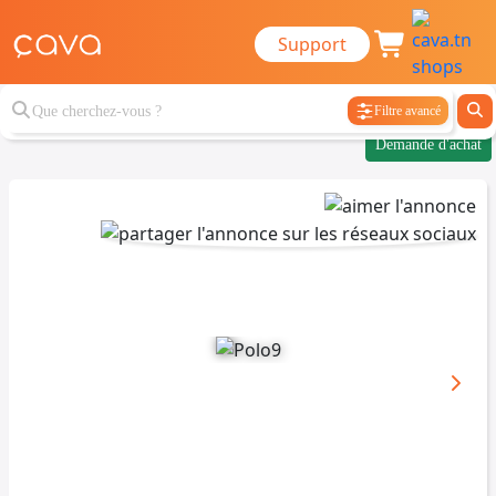
Support
Filtre avancé
Demande d'achat