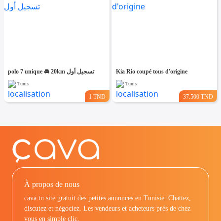
polo 7 unique 🚘 20km تسجيل أول
Kia Rio coupé tous d'origine
Tunis
Tunis
1 TND
37.500 TND
À propos de nous
cava.tn site gratuit des petites annonces en Tunisie: Chattez,
discutez et négociez. Les vendeurs et acheteurs prés de chez
vous en simple clic.