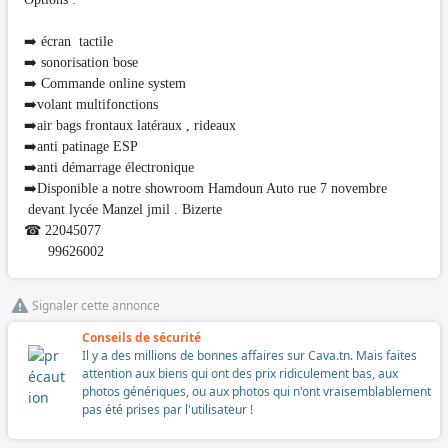
➡️ écran tactile
➡️ sonorisation bose
➡️ Commande online system
➡️volant multifonctions
➡️air bags frontaux latéraux , rideaux
➡️anti patinage ESP
➡️anti démarrage électronique
➡️Disponible a notre showroom Hamdoun Auto rue 7 novembre
devant lycée Manzel jmil . Bizerte
☎ 22045077
99626002
Signaler cette annonce
Conseils de sécurité
Il y a des millions de bonnes affaires sur Cava.tn. Mais faites
attention aux biens qui ont des prix ridiculement bas, aux
photos génériques, ou aux photos qui n'ont vraisemblablement
pas été prises par l'utilisateur !