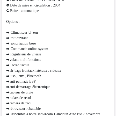
⛔ Date de mise en circulation : 2004
⛔ Boite : automatique
Options :
➡️ Climatiseur bi-zon
➡️ toit ouvrant
➡️ sonorisation bose
➡️ Commande online system
➡ Regulateur de vitesse
➡️volant multifonctions
➡️ écran tactile
➡️air bags frontaux latéraux , rideaux
➡️ usb , aux , Bluetooth
➡️anti patinage ESP
➡️anti démarrage électronique
➡️capteur de pluie
➡️radars de recul
➡️caméra de recul
➡️rétroviseur rabattable
➡️Disponible a notre showroom Hamdoun Auto rue 7 novembre