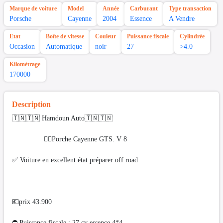
Marque de voiture
Model
Année
Carburant
Type transaction
Porsche
Cayenne
2004
Essence
A Vendre
Etat
Boîte de vitesse
Couleur
Puissance fiscale
Cylindrée
Occasion
Automatique
noir
27
>4.0
Kilométrage
170000
Description
🇹🇳🇹🇳 Hamdoun Auto🇹🇳🇹🇳
❤️‍🔥Porche Cayenne GTS. V 8
✅ Voiture en excellent état préparer off road
💶prix 43.900
⛔ Puissance fiscale : 27 cv essence 4*4