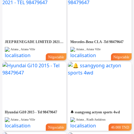
JEEP RENEGADE LIMITED 2021 - TEL 98479647
Mercedes-Benz CLA -Tel 98479647
Ariana , Ariana Ville
Ariana , Ariana Ville
Négociable
Négociable
Hyundai Gi10 2015 - Tel 98479647
🔔 ssangyong actyon sports 4wd
Ariana , Ariana Ville
Ariana , Riadh Andalous
Négociable
46.000 TND