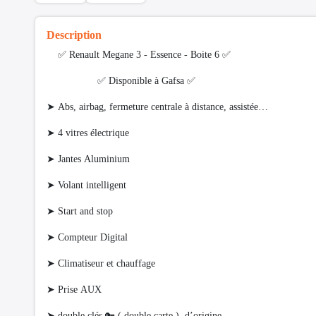
Description
✅ Renault Megane 3 - Essence - Boite 6 ✅
✅ Disponible à Gafsa ✅
➤ Abs, airbag, fermeture centrale à distance, assistée…
➤ 4 vitres électrique
➤ Jantes Aluminium
➤ Volant intelligent
➤ Start and stop
➤ Compteur Digital
➤ Climatiseur et chauffage
➤ Prise AUX
➤ double clés 🔑 ( double carte ) d’origine