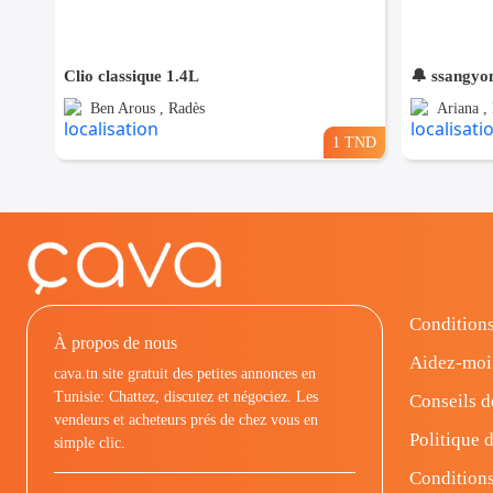
Clio classique 1.4L
🔔 ssangyo
Ben Arous , Radès
Ariana ,
1 TND
Conditions
À propos de nous
Aidez-moi
cava.tn site gratuit des petites annonces en
Tunisie: Chattez, discutez et négociez. Les
Conseils d
vendeurs et acheteurs prés de chez vous en
Politique d
simple clic.
Conditions