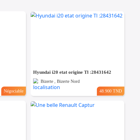
Hyundai i20 etat origine Tl :28431642
Bizerte , Bizerte Nord
Négociable
48.900 TND