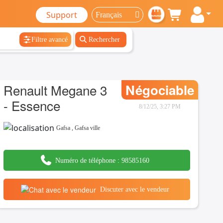
Support
Filtre avancé
Rechercher
Renault Megane 3
Négociable
- Essence
8/12/25, 3:27 PM
Gafsa
,
Gafsa ville
Numéro de téléphone :
98585160
Discuter avec le vendeur