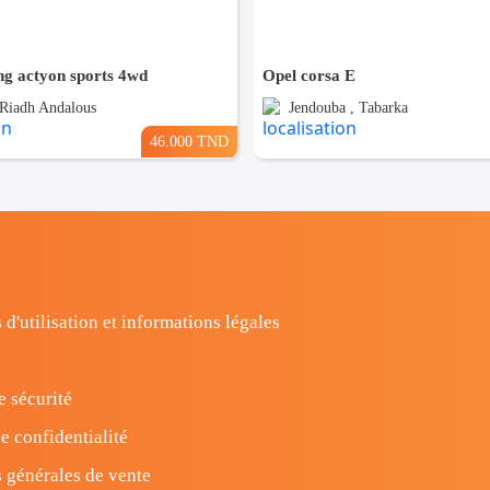
ng actyon sports 4wd
Opel corsa E
 Riadh Andalous
Jendouba , Tabarka
46.000 TND
 d'utilisation et informations légales
e sécurité
e confidentialité
 générales de vente