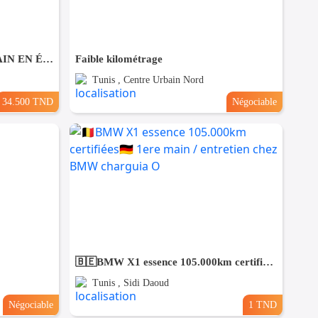
CITROËN C 3 PREMIÈRE MAIN EN ÉTAT NEUF
Faible kilométrage
Tunis , Centre Urbain Nord
34.500 TND
Négociable
🇧🇪BMW X1 essence 105.000km certifiées🇩🇪 1ere main / entretien chez BMW charguia O
Tunis , Sidi Daoud
Négociable
1 TND