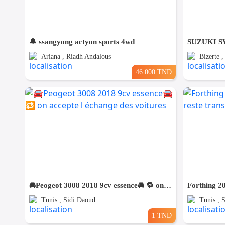
🔔 ssangyong actyon sports 4wd
Ariana , Riadh Andalous
Bizerte 
46.000 TND
🚘Peogeot 3008 2018 9cv essence🚘 🔁 on accepte l échange des voitures
Tunis , Sidi Daoud
Tunis , 
1 TND