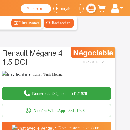
Support
Filtre avancé
Rechercher
Renault Mégane 4
Négociable
1.5 DCI
9/6/25, 8:02 PM
Tunis
,
Tunis Medina
Numéro de téléphone :
53121928
Numéro WhatsApp :
53121928
Discuter avec le vendeur