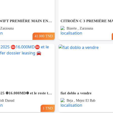
SUZUKI SWIFT PREMIÈRE MAIN EN EXCELLENT ÉTAT
, Zarzouna
Bizerte , Zarzouna
41.000 TND
Forthing 2025 ⛔️16.000MD⛔️ et le reste transfer dossier leasing 🚘
fiat doblo a vendre
Sidi Daoud
Beja , Mejez El Bab
1 TND