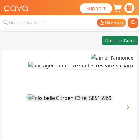
Support
Filtre avancé
Demande d'achat