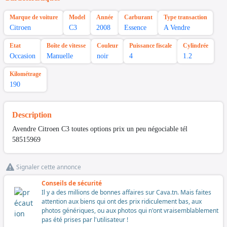
Marque de voiture
Model
Année
Carburant
Type transaction
Citroen
C3
2008
Essence
A Vendre
Etat
Boîte de vitesse
Couleur
Puissance fiscale
Cylindrée
Occasion
Manuelle
noir
4
1.2
Kilométrage
190
Description
Avendre Citroen C3 toutes options prix un peu négociable tél
58515969
Signaler cette annonce
Conseils de sécurité
Il y a des millions de bonnes affaires sur Cava.tn. Mais faites
attention aux biens qui ont des prix ridiculement bas, aux
photos génériques, ou aux photos qui n'ont vraisemblablement
pas été prises par l'utilisateur !