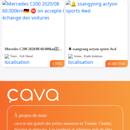
Mercedes C200 2020/08 60.000km🇩🇪 ⛔️ on accepte l échange des voitures
🔔 ssangyong actyon sports 4wd
Tunis , Sidi Daoud
Ariana , Riadh Andalous
1 TND
46.000 TND
À propos de nous
cava.tn site gratuit des petites annonces en Tunisie: Chattez,
discutez et négociez. Les vendeurs et acheteurs prés de chez