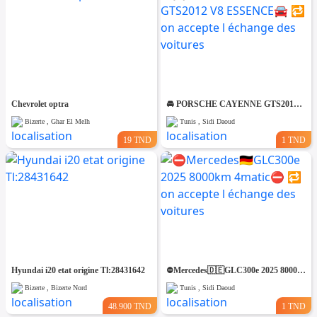
Chevrolet optra
🚘 PORSCHE CAYENNE GTS2012 V8 ESSENCE🚘 🔁 on accepte l échange des voitures
Bizerte , Ghar El Melh
Tunis , Sidi Daoud
19 TND
1 TND
Hyundai i20 etat origine Tl:28431642
⛔️Mercedes🇩🇪GLC300e 2025 8000km 4matic⛔️ 🔁 on accepte l échange des voitures
Bizerte , Bizerte Nord
Tunis , Sidi Daoud
48.900 TND
1 TND