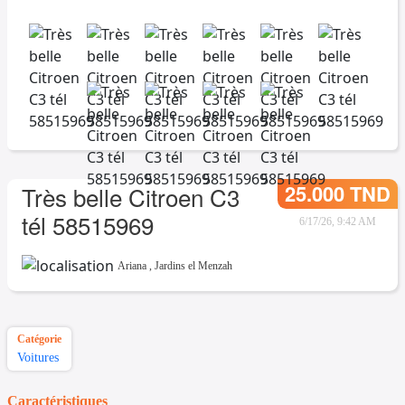
25.000 TND
Très belle Citroen C3
tél 58515969
6/17/26, 9:42 AM
Ariana
,
Jardins el Menzah
Catégorie
Voitures
Caractéristiques