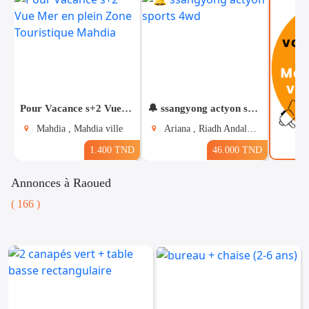
Pour Vacance s+2 Vue Mer en plein Zone Touristique Mahdia
🔔 ssangyong actyon sports 4wd
Mahdia , Mahdia ville
Ariana , Riadh Andalous
1.400 TND
46.000 TND
Annonces à Raoued
( 166 )
Voitures
Téléphones
Vehicules
& Pieces
Immobiliers
Informatique
&
Mo
Multimedia
Be