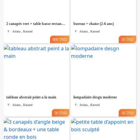
Emploi &
Services
2 canapés vert + table basse rectangulaire
bureau + chaise (2-6 ans)
Ariana , Raoued
Ariana , Raoued
900 TND
50 TND
tableau abstrait peint a la main
lompadaire desgn moderne
Ariana , Raoued
Ariana , Raoued
50 TND
50 TND