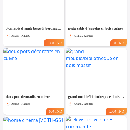
3 canapés d’angle beige & bordeaux + une table ronde en bois
petite table d’appoint en bois sculpté
Ariana , Raoued
Ariana , Raoued
1.800 TND
60 TND
deux pots décoratifs en cuivre
grand meuble/bibliotheque en bois massif
Ariana , Raoued
Ariana , Raoued
100 TND
1.000 TND