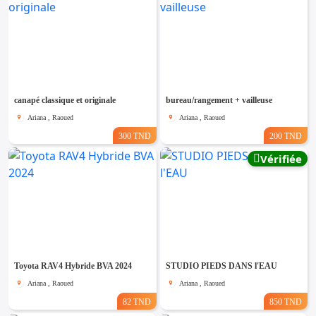
canapé classique et originale
bureau/rangement + vailleuse
Ariana , Raoued
Ariana , Raoued
300 TND
200 TND
Vérifiée
Toyota RAV4 Hybride BVA 2024
STUDIO PIEDS DANS l'EAU
Ariana , Raoued
Ariana , Raoued
82 TND
850 TND