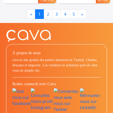
3.300 TND
60 TND
Previous
Next
«
1
2
3
4
5
»
À propos de nous
cava.tn site gratuit des petites annonces en Tunisie: Chattez,
discutez et négociez. Les vendeurs et acheteurs prés de chez
vous en simple clic.
Restez connecté avec Cava