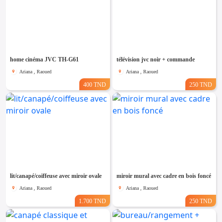
home cinéma JVC TH-G61
télévision jvc noir + commande
Ariana , Raoued
Ariana , Raoued
400 TND
250 TND
lit/canapé/coiffeuse avec miroir ovale
miroir mural avec cadre en bois foncé
Ariana , Raoued
Ariana , Raoued
1.700 TND
250 TND