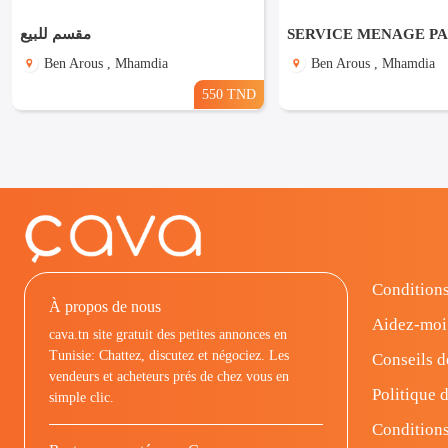
مقسم للبيع
Ben Arous , Mhamdia
Ben Arous , Mhamdia
550 TND
Conditions
À propos de nous
Aidez-moi
cava.tn site gratuit des petites annonces en
Tunisie: Chattez, discutez et négociez. Les
Conseils d
vendeurs et acheteurs prés de chez vous en
Politique d
simple clic.
Conditions