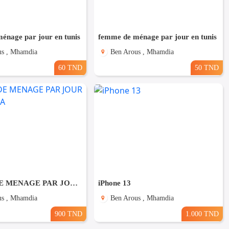
énage par jour en tunis
femme de ménage par jour en tunis
us , Mhamdia
Ben Arous , Mhamdia
60 TND
50 TND
FEMME DE MENAGE PAR JOUR A MHAMDIA
iPhone 13
us , Mhamdia
Ben Arous , Mhamdia
900 TND
1.000 TND