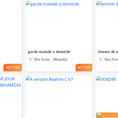
garde malade a domicile
femme de m
Ben Arous , Mhamdia
Ben Aro
500 TND
80 TND
Paiement à 