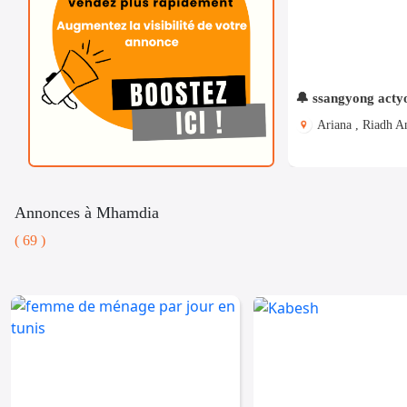
🔔 ssangyong acty
Ariana , Riadh A
Annonces à Mhamdia
( 69 )