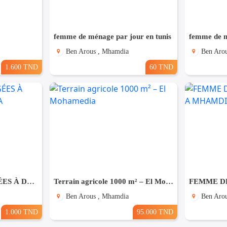
femme de ménage par jour en tunis
femme de m
Ben Arous , Mhamdia
Ben Aro
1.600 TND
60 TND
GARDE HOMMES ÂGÉES À DOMICILE A MHAMDIA
Terrain agricole 1000 m² – El Mohamedia
Ben Arous , Mhamdia
Ben Aro
1.000 TND
95.000 TND