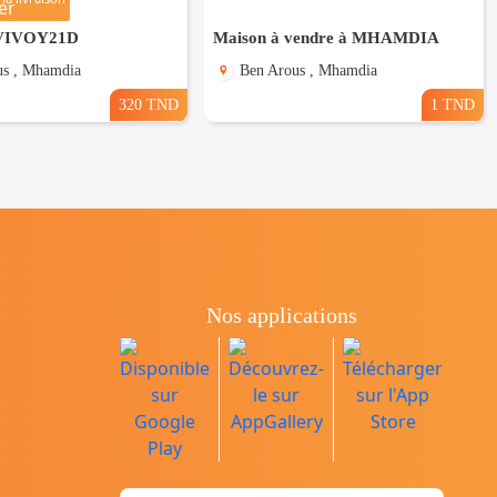
VIVOY21D
Maison à vendre à MHAMDIA
us , Mhamdia
Ben Arous , Mhamdia
320 TND
1 TND
Nos applications