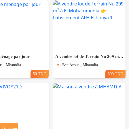
énage par jour
A vendre lot de Terrain Nu 209 m² à El Mohammedia 👉 Lotissement AFH El hnaya 1.
us , Mhamdia
Ben Arous , Mhamdia
50 TND
600 TND
la livraison