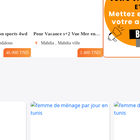
on sports 4wd
Pour Vacance s+2 Vue Mer en plein Zone Touristique Mahdia
ndalous
Mahdia , Mahdia ville
46.000 TND
1.400 TND