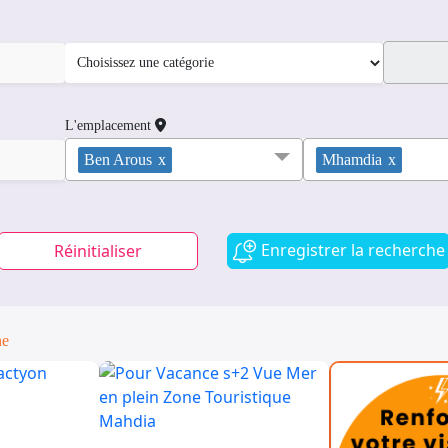
L'emplacement
Ben Arous
x
Mhamdia
x
Enregistrer la recherche
Réinitialiser
ne