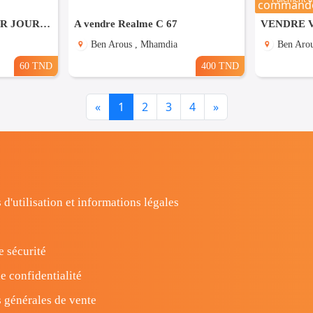
SERVICE MENAGE PAR JOUR RAPIDE ET EFFICACE A MHAMDIA
A vendre Realme C 67
VENDRE 
Ben Arous , Mhamdia
Ben Aro
60 TND
400 TND
Previous
Next
«
1
2
3
4
»
 d'utilisation et informations légales
e sécurité
e confidentialité
 générales de vente