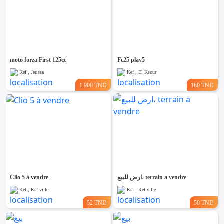
moto forza First 125cc
Fc25 play5
Kef , Jerissa
Kef , El Ksour
1.900 TND
180 TND
Clio 5 à vendre
ارض للبيع، terrain a vendre
Kef , Kef ville
Kef , Kef ville
52 TND
50 TND