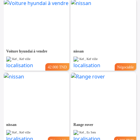
Voiture hyundai à vendre
nissan
Kef , Kef ville
Kef , Kef ville
42.000 TND
Négociable
nissan
Range rover
Kef , Kef ville
Kef , Es Sers