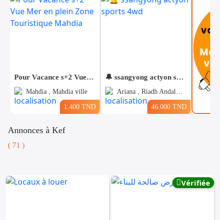
Pour Vacance s+2 Vue Mer en plein Zone Touristique Mahdia
🔔 ssangyong actyon sports 4wd
Mahdia , Mahdia ville
Ariana , Riadh Andalous
1.400 TND
46.000 TND
Annonces à Kef
( 71 )
Voitures
Téléphones
Vehicules
& Pieces
Immobiliers
Vérifiée
Informatique
&
Mo
Multimedia
Be