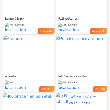
Emploi &
Services
Locaux à louer
ارض صالحة للبناء
Kef , Kef ville
Kef , Kef ville
Négociable
Négociable
A vendre
Polo 6 essence à vendre
Kef
Kef , Kef ville
350 TND
24 TND