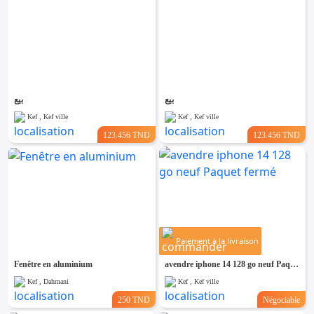
بيع
بيع
Kef , Kef ville
Kef , Kef ville
123.456 TND
123.456 TND
Paiement à la livraison
Fenêtre en aluminium
avendre iphone 14 128 go neuf Paquet fermé
Kef , Dahmani
Kef , Kef ville
250 TND
Négociable