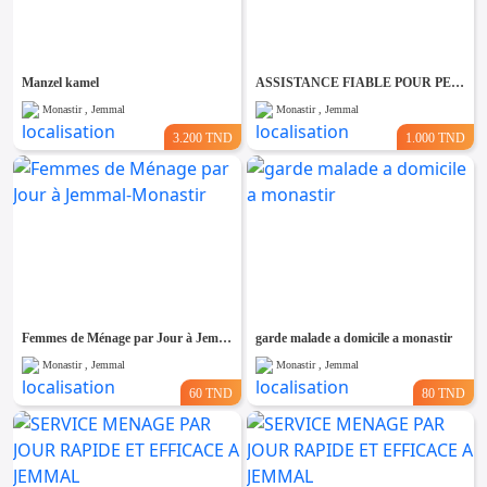
Emploi &
Services
Manzel kamel
ASSISTANCE FIABLE POUR PERSONNES ÂGÉES ET MALADES A JEMMAL
Monastir , Jemmal
Monastir , Jemmal
3.200 TND
1.000 TND
Femmes de Ménage par Jour à Jemmal-Monastir
garde malade a domicile a monastir
Monastir , Jemmal
Monastir , Jemmal
60 TND
80 TND