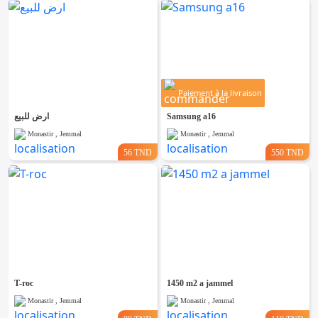
Paiement à la livraison
ارض للبيع
Samsung a16
Monastir , Jemmal
Monastir , Jemmal
56 TND
550 TND
T-roc
1450 m2 a jammel
Monastir , Jemmal
Monastir , Jemmal