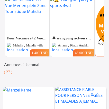
Pour Vacance s+2 Vue Mer en plein Zone Touristique Mahdia
🔔 ssangyong actyon sports 4wd
Mahdia , Mahdia ville
Ariana , Riadh Andalous
1.400 TND
46.000 TND
Annonces à Jemmal
( 27 )
Voitures
Téléphones
Vehicules
& Pieces
Immobiliers
Informatique
&
Mo
Multimedia
Be