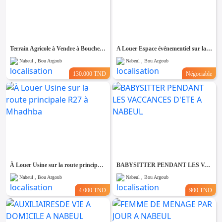
Terrain Agricole à Vendre à Bouchem – Nabeul 🏡🌿
A Louer Espace événementiel sur la route principale R27 à Mhadhba
Nabeul , Bou Argoub
Nabeul , Bou Argoub
130.000 TND
Négociable
À Louer Usine sur la route principale R27 à Mhadhba
BABYSITTER PENDANT LES VACCANCES D'ETE A NABEUL
Nabeul , Bou Argoub
Nabeul , Bou Argoub
4.000 TND
900 TND