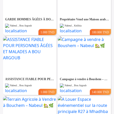
Emploi &
Services
GARDE HOMMES ÂGÉES À DOMICILE A BOU ARGOUB
Propriétaire Vend une Maison arabe rénovée avec goût sidi Boudhaoui Kélibia 205m² 160m² Bâti 180Mdt
Nabeul , Bou Argoub
Nabeul , Kelibia
1.000 TND
180.000 TND
ASSISTANCE FIABLE POUR PERSONNES ÂGÉES ET MALADES A BOU ARGOUB
Campagne à vendre à Boushem – Nabeul 🏡🌿
Nabeul , Bou Argoub
Nabeul , Bou Argoub
1.000 TND
140.000 TND