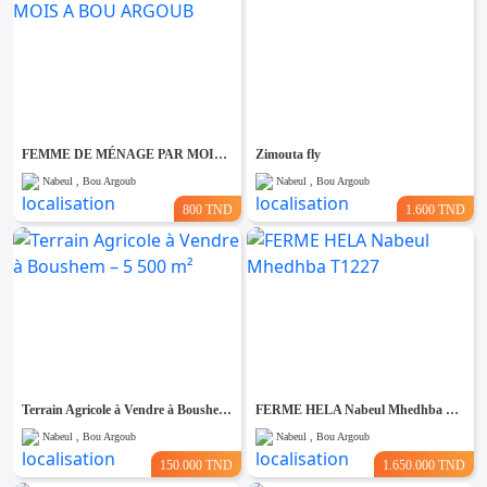
FEMME DE MÉNAGE PAR MOIS A BOU ARGOUB
Zimouta fly
Nabeul , Bou Argoub
Nabeul , Bou Argoub
800 TND
1.600 TND
Terrain Agricole à Vendre à Boushem – 5 500 m²
FERME HELA Nabeul Mhedhba T1227
Nabeul , Bou Argoub
Nabeul , Bou Argoub
150.000 TND
1.650.000 TND