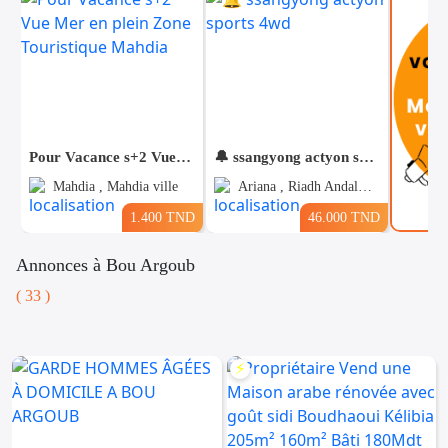
Pour Vacance s+2 Vue Mer en plein Zone Touristique Mahdia
🔔 ssangyong actyon sports 4wd
Mahdia , Mahdia ville
Ariana , Riadh Andalous
1.400 TND
46.000 TND
Annonces à Bou Argoub
( 33 )
Voitures
Téléphones
Vehicules
& Pieces
Immobiliers
⚡
Informatique
&
Mo
Multimedia
Be