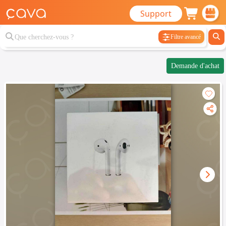
Support
Filtre avancé
Demande d'achat