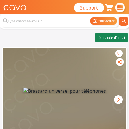
Support
Filtre avancé
Demande d'achat