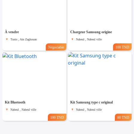
À vendre
Chargeur Samsung origine
Tunis , Ain Zaghouan
Nabeul , Nabeul ville
Négociable
100 TND
Kit Bluetooth
Kit Samsung type c original
Nabeul , Nabeul ville
Nabeul , Nabeul ville
100 TND
80 TND