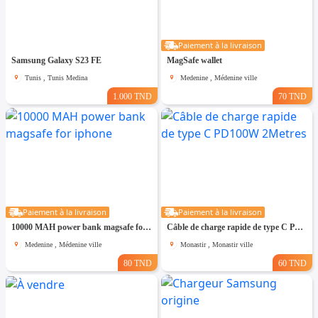
Paiement à la livraison
Samsung Galaxy S23 FE
MagSafe wallet
Tunis , Tunis Medina
Medenine , Médenine ville
1.000 TND
70 TND
Paiement à la livraison
Paiement à la livraison
10000 MAH power bank magsafe for iphone
Câble de charge rapide de type C PD100W 2Metres
Medenine , Médenine ville
Monastir , Monastir ville
80 TND
60 TND