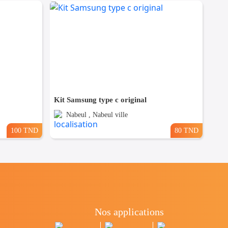
Kit Samsung type c original
Nabeul , Nabeul ville
100 TND
80 TND
Nos applications