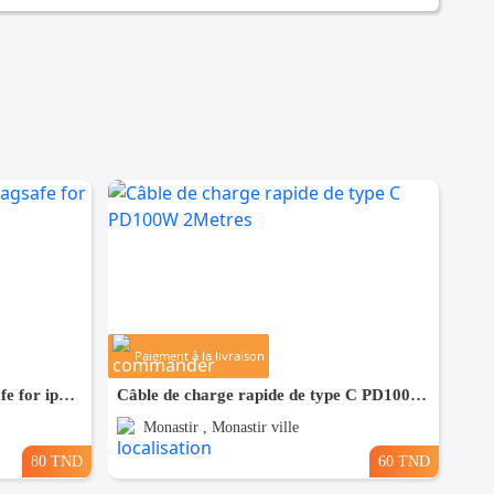
Paiement à la livraison
10000 MAH power bank magsafe for iphone
Câble de charge rapide de type C PD100W 2Metres
Monastir , Monastir ville
80 TND
60 TND