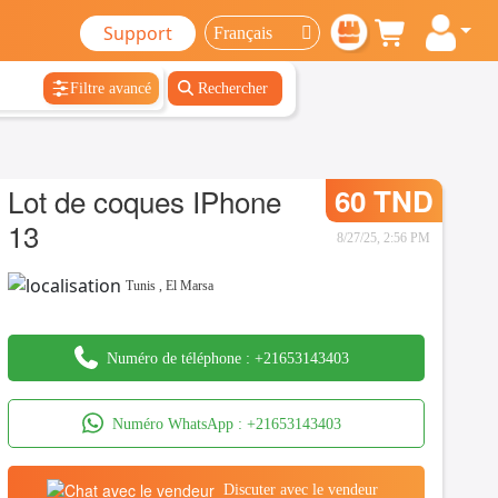
Support
Filtre avancé
Rechercher
Lot de coques IPhone
60 TND
13
8/27/25, 2:56 PM
Tunis
,
El Marsa
Numéro de téléphone :
+21653143403
Numéro WhatsApp :
+21653143403
Discuter avec le vendeur