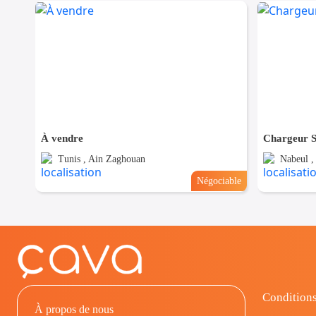
À vendre
Chargeur S
Tunis , Ain Zaghouan
Nabeul ,
Négociable
Conditions
À propos de nous