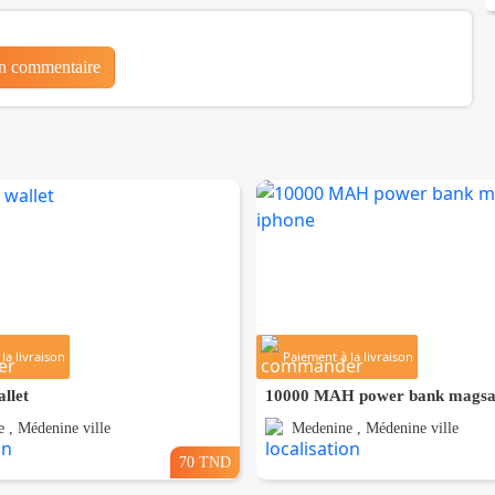
un commentaire
la livraison
Paiement à la livraison
llet
 , Médenine ville
Medenine , Médenine ville
70 TND