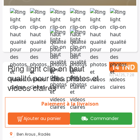
14 TND
Ring light clip-on haut
qualité pour des photos et
10/14/25, 7:28
PM
videos claires
Paiement à la livraison
Ajouter au panier
Commander
Ben Arous
,
Radès