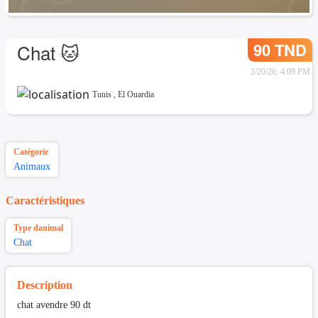
90 TND
Chat 🐱
2/20/26, 4:09 PM
Tunis
,
El Ouardia
Catégorie
Animaux
Caractéristiques
Type danimal
Chat
Description
chat avendre 90 dt