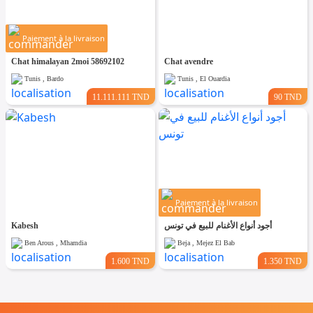
Paiement à la livraison
Chat himalayan 2moi 58692102
Chat avendre
Tunis , Bardo
Tunis , El Ouardia
11.111.111 TND
90 TND
Paiement à la livraison
Kabesh
أجود أنواع الأغنام للبيع في تونس
Ben Arous , Mhamdia
Beja , Mejez El Bab
1.600 TND
1.350 TND