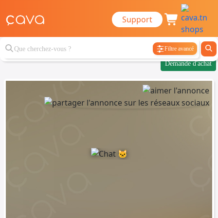
Support
Filtre avancé
Demande d'achat