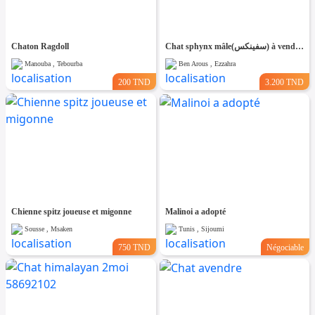
Chaton Ragdoll
Chat sphynx mâle(سفينكس) à vendre en tunis. Âge: 2 mois Vacciné
Manouba , Tebourba
Ben Arous , Ezzahra
200 TND
3.200 TND
Chienne spitz joueuse et migonne
Malinoi a adopté
Sousse , Msaken
Tunis , Sijoumi
750 TND
Négociable