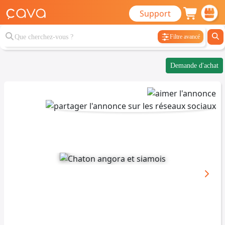
Support
Filtre avancé
Demande d'achat