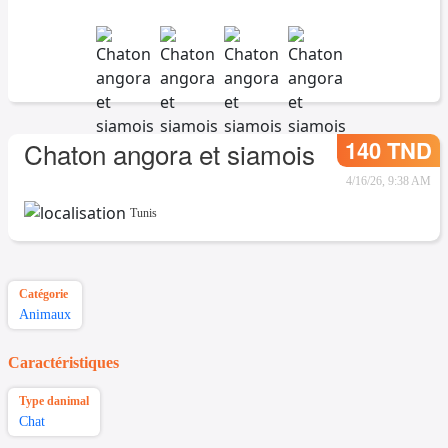
140 TND
Chaton angora et siamois
4/16/26, 9:38 AM
Tunis
Catégorie
Animaux
Caractéristiques
Type danimal
Chat