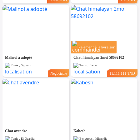
Paiement à la livraison
Malinoi a adopté
Chat himalayan 2moi 58692102
Tunis , Sijoumi
Tunis , Bardo
Négociable
11.111.111 TND
Chat avendre
Kabesh
Tunis , El Ouardia
Ben Arous , Mhamdia