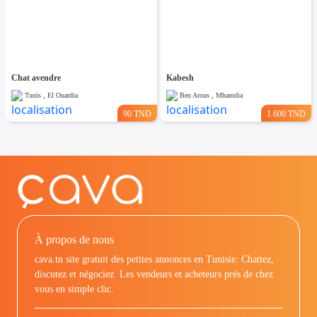
Chat avendre
Kabesh
Tunis , El Ouardia
Ben Arous , Mhamdia
90 TND
1.600 TND
À propos de nous
cava.tn site gratuit des petites annonces en Tunisie: Chattez,
discutez et négociez. Les vendeurs et acheteurs prés de chez
vous en simple clic.