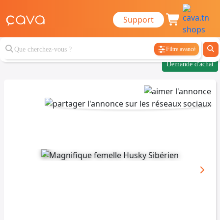
Support
Filtre avancé
Demande d'achat