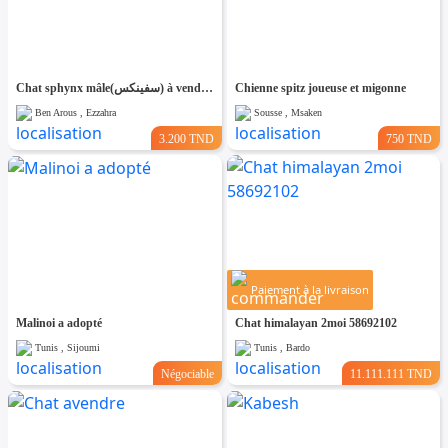
Chat sphynx mâle(سفينكس) à vendre en tunis. Âge: 2 mois Vacciné
Chienne spitz joueuse et migonne
Ben Arous , Ezzahra
Sousse , Msaken
3.200 TND
750 TND
Paiement à la livraison
Malinoi a adopté
Chat himalayan 2moi 58692102
Tunis , Sijoumi
Tunis , Bardo
Négociable
11.111.111 TND