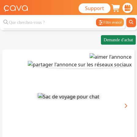
Support
Filtre avancé
Demande d'achat