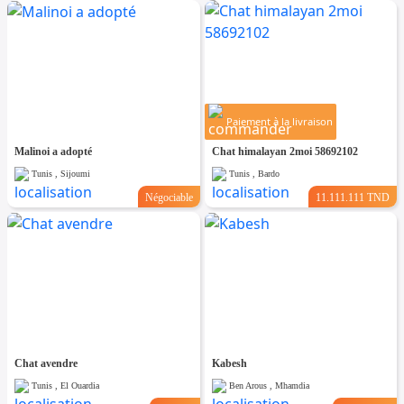
Paiement à la livraison
Malinoi a adopté
Chat himalayan 2moi 58692102
Tunis , Sijoumi
Tunis , Bardo
Négociable
11.111.111 TND
Chat avendre
Kabesh
Tunis , El Ouardia
Ben Arous , Mhamdia