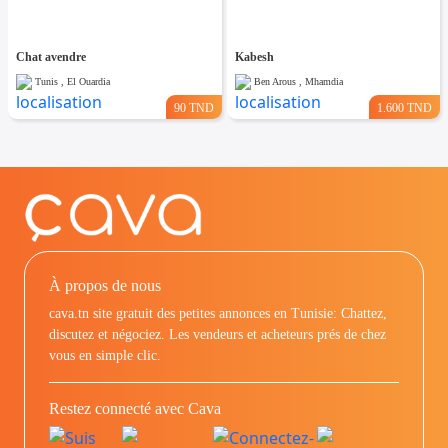
Chat avendre
Kabesh
Tunis , El Ouardia
Ben Arous , Mhamdia
90 TND
1.600 TND
À propos de nous
cava.tn site gratuit des petites annonces en Tunisie: Chattez,
discutez et négociez. Les vendeurs et acheteurs prés de chez
vous en simple clic.
Restez connecté avec Cava