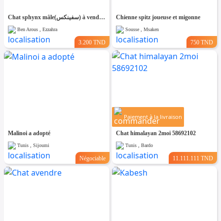
Chat sphynx mâle(سفينكس) à vendre en tunis. Âge: 2 mois Vacciné
Chienne spitz joueuse et migonne
Ben Arous , Ezzahra
Sousse , Msaken
3.200 TND
750 TND
Paiement à la livraison
Malinoi a adopté
Chat himalayan 2moi 58692102
Tunis , Sijoumi
Tunis , Bardo
Négociable
11.111.111 TND