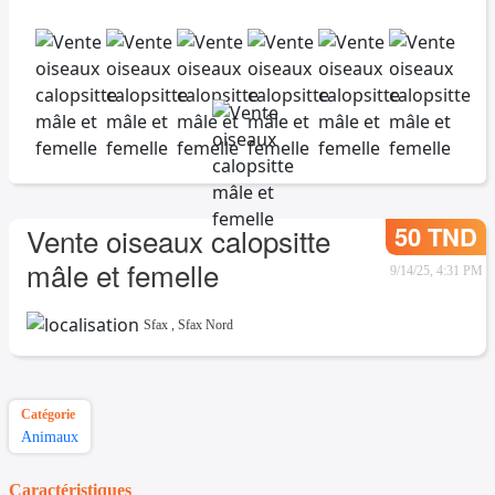
50 TND
Vente oiseaux calopsitte
mâle et femelle
9/14/25, 4:31 PM
Sfax
,
Sfax Nord
Catégorie
Animaux
Caractéristiques