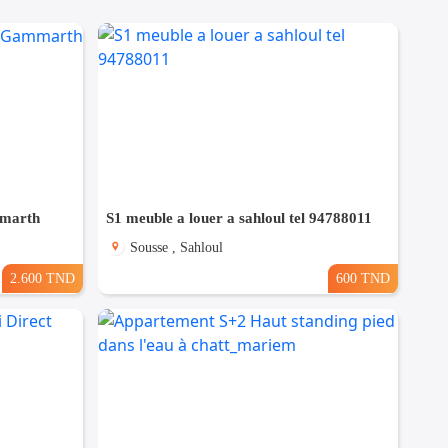
mmarth
S1 meuble a louer a sahloul tel 94788011
Sousse , Sahloul
2.600 TND
600 TND