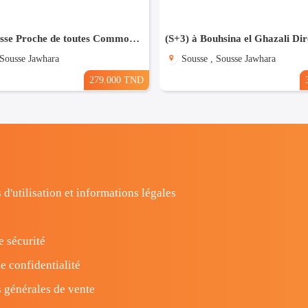
(S+3) à Sousse Proche de toutes Commodités
 Sousse Jawhara
Sousse , Sousse Jawhara
279.000 TND
 d'utilisation et informations légales
e sécurité
e confidentialité
 générales de vente