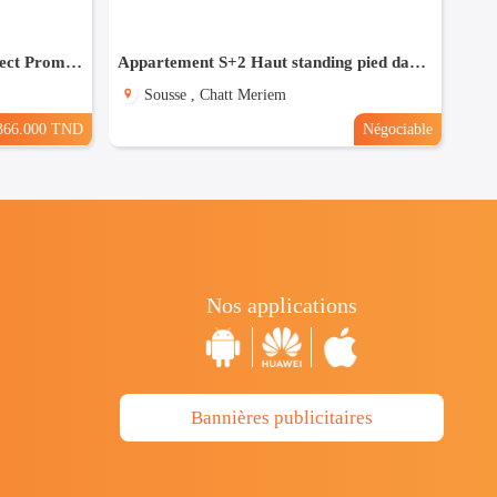
(S+3) à Bouhsina el Ghazali Direct Promoteur
Appartement S+2 Haut standing pied dans l'eau à chatt_mariem
Sousse , Chatt Meriem
366.000 TND
Négociable
Nos applications
Bannières publicitaires