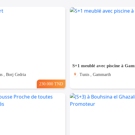
S+1 meublé avec piscine à Ga
s , Borj Cedria
Tunis , Gammarth
230.000 TND