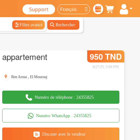
Support
Filtre avancé
Rechercher
appartement
950 TND
8/27/25, 3:08 PM
Ben Arous
,
El Mourouj
Numéro de téléphone :
24355825
Numéro WhatsApp :
24355825
Discuter avec le vendeur