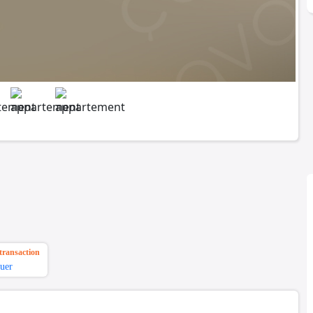
transaction
uer