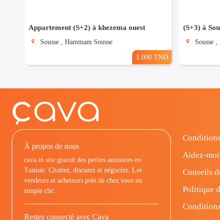
Appartement (S+2) à khezema ouest
Sousse , Hammam Sousse
Sousse ,
1.000 TND
Conditions
À propos de nous
Aidez-moi
cava.tn site gratuit des petites annonces en
Tunisie: Chattez, discutez et négociez. Les
Conseils d
vendeurs et acheteurs prés de chez vous en
Politique d
simple clic.
Conditions
Restez connecté avec Cava