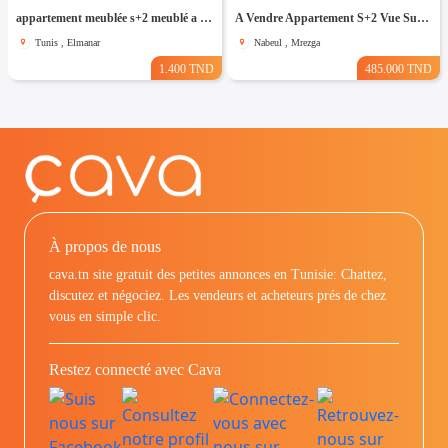
appartement meublée s+2 meublé a el Manar 2
A Vendre Appartement S+2 Vue Sur Mer à AFH Mrezga, Nabeul
Tunis , Elmanar
Nabeul , Mrezga
1.400 TND
485.000 TND
À propos de nous
cava.tn site gratuit des petites annonces en Tunisie: Chattez,
discutez et négociez. Les vendeurs et acheteurs prés de chez
vous en simple clic.
Restez connecté avec Cava