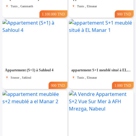
Tunis , Gammarth
Tunis , Elmanar
1.100.000 TND
900 TND
Appartement (S+1) à Sahloul 4
appartement S+1 meublé situé à EL Manar 1
Sousse , Sahloul
Tunis , Elmanar
900 TND
1.000 TND