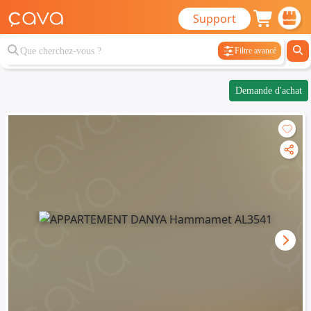
Support
Filtre avancé
Demande d'achat