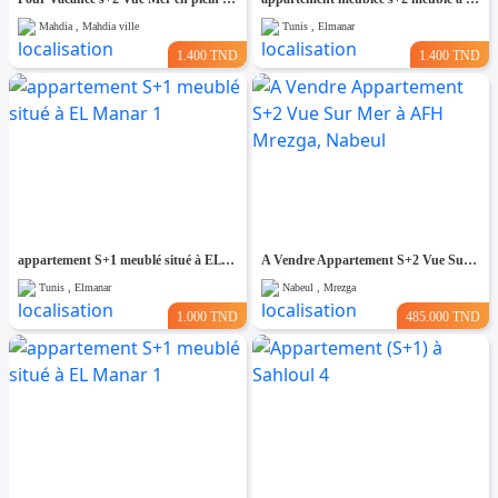
Mahdia , Mahdia ville
Tunis , Elmanar
1.400 TND
1.400 TND
appartement S+1 meublé situé à EL Manar 1
A Vendre Appartement S+2 Vue Sur Mer à AFH Mrezga, Nabeul
Tunis , Elmanar
Nabeul , Mrezga
1.000 TND
485.000 TND