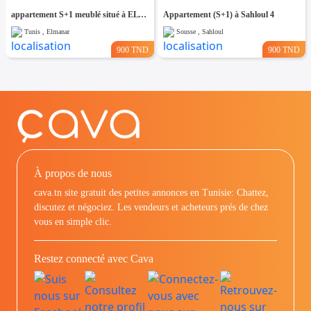
appartement S+1 meublé situé à EL Manar 1
Appartement (S+1) à Sahloul 4
Tunis , Elmanar
Sousse , Sahloul
900 TND
900 TND
À propos de nous
cava.tn site gratuit des petites annonces en Tunisie: Chattez,
discutez et négociez. Les vendeurs et acheteurs prés de chez
vous en simple clic.
Restez connecté avec Cava