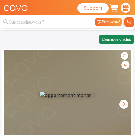
Support
Filtre avancé
Demande d'achat