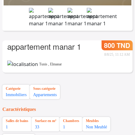
800 TND
appartement manar 1
8/8/25, 11:12 AM
Tunis
,
Elmanar
Catégorie
Sous-catégorie
Immobiliers
Appartements
Caractéristiques
Salles de bains
Surface en m²
Chambres
Meubles
1
33
1
Non Meublé