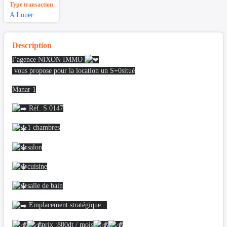
Type transaction
A Louer
Description
l’agence NIXON IMMO
vous propose pour la location un S+0situé
Manar 1
Réf. S.0147
1 chambres
salon
cuisine
salle de bain
Emplacement stratégique ..
prix :800dt / mois