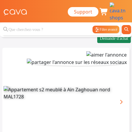
Support
Filtre avancé
Demande d'achat