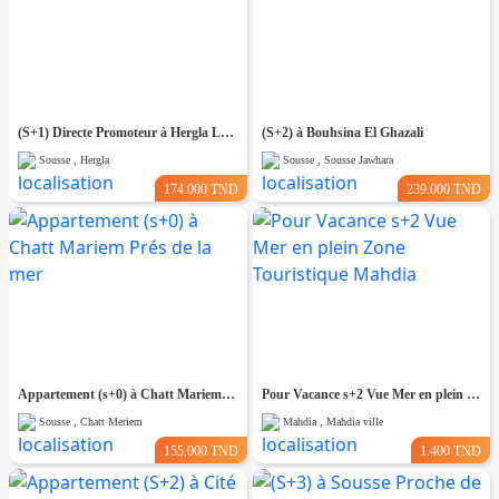
(S+1) Directe Promoteur à Hergla Lotissement AFH
(S+2) à Bouhsina El Ghazali
Sousse , Hergla
Sousse , Sousse Jawhara
174.000 TND
239.000 TND
Appartement (s+0) à Chatt Mariem Prés de la mer
Pour Vacance s+2 Vue Mer en plein Zone Touristique Mahdia
Sousse , Chatt Meriem
Mahdia , Mahdia ville
155.000 TND
1.400 TND