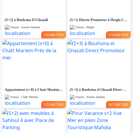
(S+2) à Bouhsina El Ghazali
(S+1) Directe Promoteur à Hergla Lotissement AFH
Sousse , Sousse Jawhara
Sousse , Hergla
239.000 TND
174.000 TND
Appartement (s+0) à Chatt Mariem Prés de la mer
(S+3) à Bouhsina el Ghazali Direct Promoteur
Sousse , Chatt Meriem
Sousse , Sousse Jawhara
155.000 TND
367.000 TND