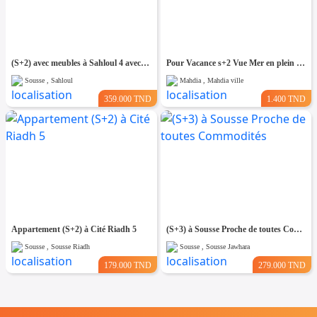
(S+2) avec meubles à Sahloul 4 avec Place de Parking
Pour Vacance s+2 Vue Mer en plein Zone Touristique Mahdia
Sousse , Sahloul
Mahdia , Mahdia ville
359.000 TND
1.400 TND
Appartement (S+2) à Cité Riadh 5
(S+3) à Sousse Proche de toutes Commodités
Sousse , Sousse Riadh
Sousse , Sousse Jawhara
179.000 TND
279.000 TND