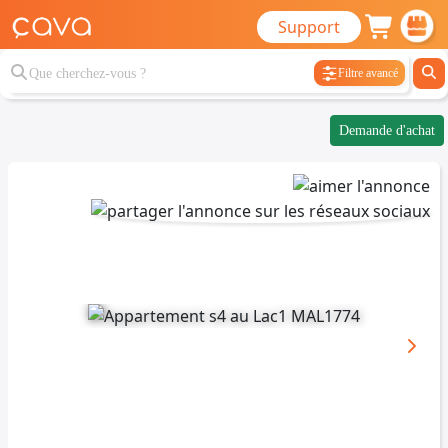
Support
Filtre avancé
Demande d'achat