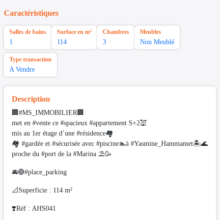
Caractéristiques
Salles de bains
Surface en m²
Chambres
Meubles
1
114
3
Non Meublé
Type transaction
A Vendre
Description
🏢#MS_IMMOBILIER🏢
met en #vente ce #spacieux #appartement S+2💒
mis au 1er étage d’une #résidence🏘
🏘 #gardée et #sécurisée avec #piscine🏊à #Yasmine_Hammamet🏝🌊
proche du #port de la #Marina ⛱️🥳
🚘🔵#place_parking
📐Superficie : 114 m²
❣️Réf : AHS041