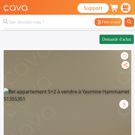
Support
Filtre avancé
Demande d'achat