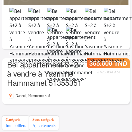
365.000 TND
Bel appartement S+2
à vendre à Yasmine
9/7/25, 8:41 AM
Hammamet 51355351
Nabeul
,
Hammamet sud
Catégorie
Sous-catégorie
Immobiliers
Appartements