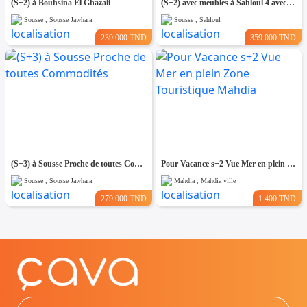
(S+2) à Bouhsina El Ghazali
(S+2) avec meubles à Sahloul 4 avec Place de Parking
Sousse , Sousse Jawhara
Sousse , Sahloul
239.000 TND
359.000 TND
(S+3) à Sousse Proche de toutes Commodités
Pour Vacance s+2 Vue Mer en plein Zone Touristique Mahdia
Sousse , Sousse Jawhara
Mahdia , Mahdia ville
279.000 TND
1.400 TND