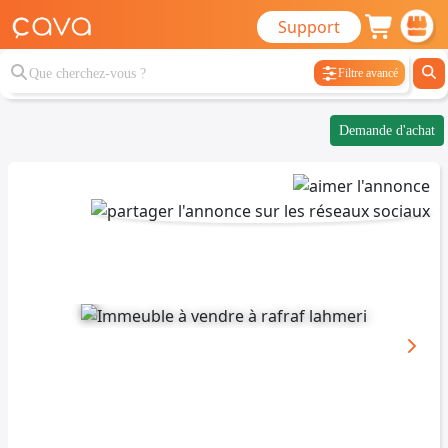
Support
Filtre avancé
Demande d'achat